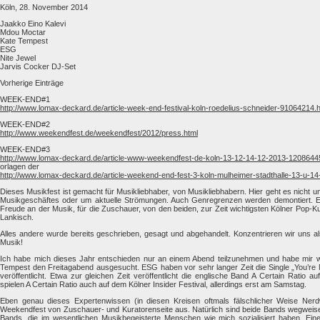
Köln, 28. November 2014
Jaakko Eino Kalevi
Mdou Moctar
Kate Tempest
ESG
Nite Jewel
Jarvis Cocker DJ-Set
Vorherige Einträge
WEEK-END#1
http://www.lomax-deckard.de/article-week-end-festival-koln-roedelius-schneider-91064214.h
WEEK-END#2
http://www.weekendfest.de/weekendfest/2012/press.html
WEEK-END#3
http://www.lomax-deckard.de/article-www-weekendfest-de-koln-13-12-14-12-2013-1208644
orlagen der
http://www.lomax-deckard.de/article-weekend-end-fest-3-koln-mulheimer-stadthalle-13-u-1
Dieses Musikfest ist gemacht für Musikliebhaber, von Musikliebhabern. Hier geht es nicht
Musikgeschäftes oder um aktuelle Strömungen. Auch Genregrenzen werden demontiert. Es 
Freude an der Musik, für die Zuschauer, von den beiden, zur Zeit wichtigsten Kölner Pop
Lankisch.
Alles andere wurde bereits geschrieben, gesagt und abgehandelt. Konzentrieren wir uns al
Musik!
Ich habe mich dieses Jahr entschieden nur an einem Abend teilzunehmen und habe mir
Tempest den Freitagabend ausgesucht. ESG haben vor sehr langer Zeit die Single „You’r
veröffentlicht. Etwa zur gleichen Zeit veröffentlicht die englische Band A Certain Ratio au
spielen A Certain Ratio auch auf dem Kölner Insider Festival, allerdings erst am Samstag.
Eben genau dieses Expertenwissen (in diesen Kreisen oftmals fälschlicher Weise Ner
Weekendfest von Zuschauer- und Kuratorenseite aus. Natürlich sind beide Bands wegweis
Bands, die im wesentlichen Musikbegeisterte Menschen wie mich sozialisiert haben. Eine