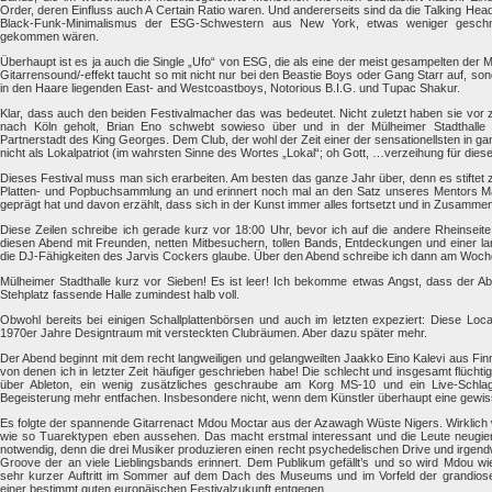
Order, deren Einfluss auch A Certain Ratio waren. Und andererseits sind da die Talking He
Black-Funk-Minimalismus der ESG-Schwestern aus New York, etwas weniger gesch
gekommen wären.
Überhaupt ist es ja auch die Single „Ufo“ von ESG, die als eine der meist gesampelten der Mu
Gitarrensound/-effekt taucht so mit nicht nur bei den Beastie Boys oder Gang Starr auf, son
in den Haare liegenden East- and Westcoastboys, Notorious B.I.G. und Tupac Shakur.
Klar, dass auch den beiden Festivalmacher das was bedeutet. Nicht zuletzt haben sie vo
nach Köln geholt, Brian Eno schwebt sowieso über und in der Mülheimer Stadthalle 
Partnerstadt des King Georges. Dem Club, der wohl der Zeit einer der sensationellsten in ga
nicht als Lokalpatriot (im wahrsten Sinne des Wortes „Lokal“; oh Gott, …verzeihung für die
Dieses Festival muss man sich erarbeiten. Am besten das ganze Jahr über, denn es stiftet
Platten- und Popbuchsammlung an und erinnert noch mal an den Satz unseres Mentors Ma
geprägt hat und davon erzählt, dass sich in der Kunst immer alles fortsetzt und in Zusamme
Diese Zeilen schreibe ich gerade kurz vor 18:00 Uhr, bevor ich auf die andere Rheinseite
diesen Abend mit Freunden, netten Mitbesuchern, tollen Bands, Entdeckungen und einer lan
die DJ-Fähigkeiten des Jarvis Cockers glaube. Über den Abend schreibe ich dann am Woc
Mülheimer Stadthalle kurz vor Sieben! Es ist leer! Ich bekomme etwas Angst, dass der Abe
Stehplatz fassende Halle zumindest halb voll.
Obwohl bereits bei einigen Schallplattenbörsen und auch im letzten expeziert: Diese Locat
1970er Jahre Designtraum mit versteckten Clubräumen. Aber dazu später mehr.
Der Abend beginnt mit dem recht langweiligen und gelangweilten Jaakko Eino Kalevi aus Finn
von denen ich in letzter Zeit häufiger geschrieben habe! Die schlecht und insgesamt flücht
über Ableton, ein wenig zusätzliches geschraube am Korg MS-10 und ein Live-Schl
Begeisterung mehr entfachen. Insbesondere nicht, wenn dem Künstler überhaupt eine gewiss
Es folgte der spannende Gitarrenact Mdou Moctar aus der Azawagh Wüste Nigers. Wirklich w
wie so Tuarektypen eben aussehen. Das macht erstmal interessant und die Leute neugierig.
notwendig, denn die drei Musiker produzieren einen recht psychedelischen Drive und irgen
Groove der an viele Lieblingsbands erinnert. Dem Publikum gefällt’s und so wird Mdou wie
sehr kurzer Auftritt im Sommer auf dem Dach des Museums und im Vorfeld der grandios
einer bestimmt guten europäischen Festivalzukunft entgegen.