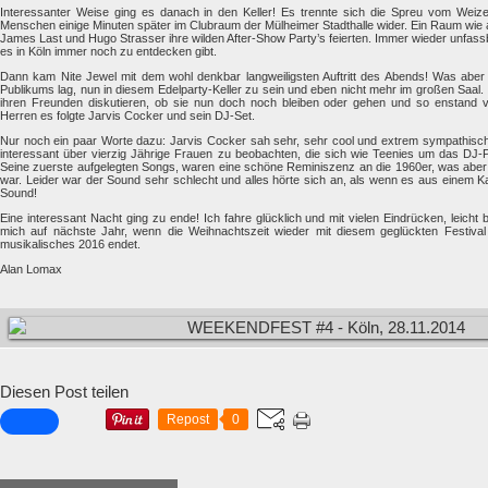
Interessanter Weise ging es danach in den Keller! Es trennte sich die Spreu vom Weiz
Menschen einige Minuten später im Clubraum der Mülheimer Stadthalle wider. Ein Raum wie 
James Last und Hugo Strasser ihre wilden After-Show Party’s feierten. Immer wieder unfas
es in Köln immer noch zu entdecken gibt.
Dann kam Nite Jewel mit dem wohl denkbar langweiligsten Auftritt des Abends! Was aber
Publikums lag, nun in diesem Edelparty-Keller zu sein und eben nicht mehr im großen Saal. 
ihren Freunden diskutieren, ob sie nun doch noch bleiben oder gehen und so enstand
Herren es folgte Jarvis Cocker und sein DJ-Set.
Nur noch ein paar Worte dazu: Jarvis Cocker sah sehr, sehr cool und extrem sympathisch
interessant über vierzig Jährige Frauen zu beobachten, die sich wie Teenies um das DJ-Pu
Seine zuerste aufgelegten Songs, waren eine schöne Reminiszenz an die 1960er, was aber
war. Leider war der Sound sehr schlecht und alles hörte sich an, als wenn es aus einem K
Sound!
Eine interessant Nacht ging zu ende! Ich fahre glücklich und mit vielen Eindrücken, leich
mich auf nächste Jahr, wenn die Weihnachtszeit wieder mit diesem geglückten Festival 
musikalisches 2016 endet.
Alan Lomax
Diesen Post teilen
Repost
0