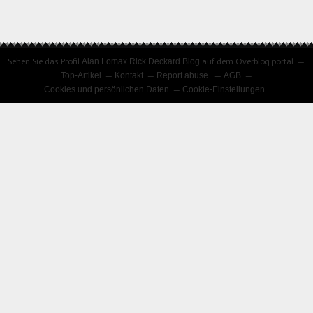
Sehen Sie das Profil
Alan Lomax Rick Deckard Blog
auf dem Overblog portal
Top-Artikel
Kontakt
Report abuse
AGB
Cookies und persönlichen Daten
Cookie-Einstellungen