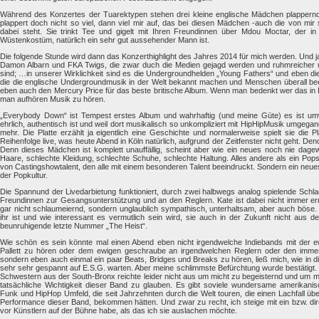
Während des Konzertes der Tuarektypen stehen drei kleine englische Mädchen plappernd 
plappert doch nicht so viel, dann viel mir auf, das bei diesen Mädchen -auch die von mi
dabei steht. Sie trinkt Tee und gigelt mit Ihren Freundinnen über Mdou Moctar, der in
Wüstenkostüm, natürlich ein sehr gut aussehender Mann ist.
Die folgende Stunde wird dann das Konzerthighlight des Jahres 2014 für mich werden. Und ja 
Damon Albarn und FKA Twigs, die zwar duch die Medien gejagd werden und ruhmreicher un
sind; …in unserer Wirklichkeit sind es die Undergroundhelden „Young Fathers“ und eben di
die die englische Undergroundmusik in der Welt bekannt machen und Menschen überall be
eben auch den Mercury Price für das beste britische Album. Wenn man bedenkt wer das in
man aufhören Musik zu hören.
„Everybody Down“ ist Tempest erstes Album und wahrhaftig (und meine Güte) es ist um
ehrlich, authentisch ist und weil dort musikalisch so unkompliziert mit HipHipMusik umgegan
mehr. Die Platte erzählt ja eigentlich eine Geschichte und normalerweise spielt sie die Pl
Reihenfolge live, was heute Abend in Köln natürlich, aufgrund der Zeitfenster nicht geht. Den
Denn dieses Mädchen ist komplett unauffällig, scheint aber wie ein neues noch nie dage
Haare, schlechte Kleidung, schlechte Schuhe, schlechte Haltung. Alles andere als ein Pops
von Castingshowtalent, den alle mit einem besonderen Talent beeindruckt. Sondern ein ne
der Popkultur.
Die Spannund der Livedarbietung funktioniert, durch zwei halbwegs analog spielende Schl
Freundinnen zur Gesangsunterstützung und an den Reglern. Kate ist dabei nicht immer e
gar nicht schlaumeiernd, sondern unglaublich sympathisch, unterhaltsam, aber auch böse. 
ihr ist und wie interessant es vermutlich sein wird, sie auch in der Zukunft nicht aus d
beunruhigende letzte Nummer „The Heist“.
Wie schön es sein könnte mal einen Abend eben nicht irgendwelche Indiebands mit der e
Pallett zu hören oder dem ewigen geschraube an irgendwelchen Reglern oder den imme
sondern eben auch einmal ein paar Beats, Bridges und Breaks zu hören, ließ mich, wie in d
sehr sehr gespannt auf E.S.G. warten. Aber meine schlimmste Befürchtung wurde bestätigt.
Schwestern aus der South-Bronx reichte leider nicht aus um micht zu begeisternd und um m
tatsächliche Wichtigkeit dieser Band zu glauben. Es gibt soviele wundersame amerikani
Funk und HipHop Umfeld, die seit Jahrzehnten durch die Welt touren, die einen Lachfall üb
Performance dieser Band, bekommen hätten. Und zwar zu recht, ich steige mit ein bzw. dir
vor Künstlern auf der Bühne habe, als das ich sie auslachen möchte.