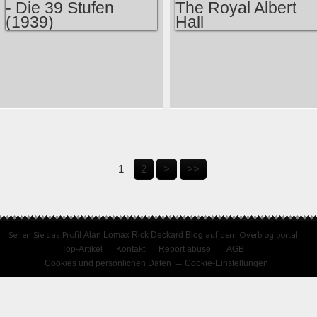
OUR LIVES - LIVE,
SONG DES
GEBÄUDE 9,
JAHRZEHNTS!
22/11/09
ALFRED
KILLERS - LIVE
HITCHCOCK’S - DIE
FROM THE ROYAL
39 STUFEN (1939)
ALBERT HALL
1
2
>
>>
Sehen Sie das Profil
Alan Lomax Rick Deckard Blog
auf dem Overblog portal
Top-Artikel
Kontakt
Report abuse
AGB
Cookies und persönlichen Daten
Cookie-Einstellungen