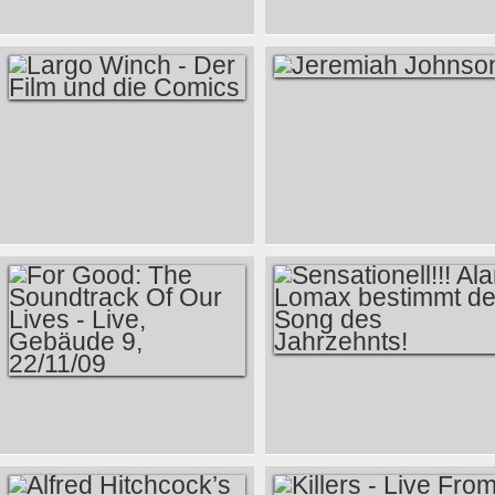
KURZER BRIEF AN
O2 ARENA,
RICK DECKARD &
LONDON 2009
NOTIZEN ZUM
KONZERT DVD
FILMSONNTAG
JEREMIAH
LARGO WINCH -
JOHNSON
DER FILM UND DIE
COMICS
SENSATIONELL!!!
FOR GOOD: THE
ALAN LOMAX
SOUNDTRACK OF
BESTIMMT DEN