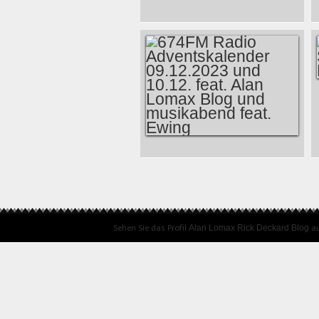
POPKULTUR 2023
BY ALAN LOMAX
BLOG
674FM RADIO
ADVENTSKALENDER
09.12.2023 UND
Sehen Sie das Profil
Alan Lomax Rick Deckard Blog
au
10.12. FEAT. ALAN
LOMAX BLOG UND
MUSIKABEND FEAT.
EWING