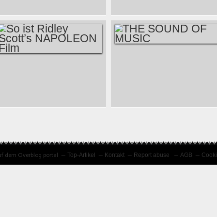
SO IST DER FILM
OPPENHEIMER
ASTERIX IM REICH
VON
DER MITTE VON
CHRISTOPHER
GUILLAUME CANET
NOLAN
THE SOUND OF
SO IST RIDLEY
MUSIC
SCOTT’S
NAPOLEON FILM
f dem Overblog portal
Top-Artikel
Kontakt
Report abuse
AGB
Cooki