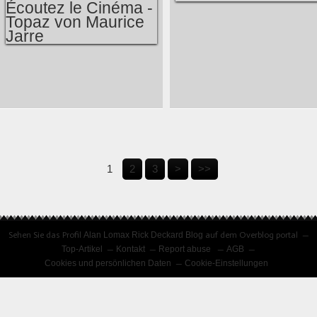
DIE STERNE
UNIVERSAL
FRANCE: ÉCOUTEZ
LE CINÉMA - TOPAZ
VON MAURICE
JARRE
1
2
3
>
>>
Sehen Sie das Profil
Alan Lomax Rick Deckard Blog
auf dem Overblog portal
Top-Artikel
Kontakt
Report abuse
AGB
Cookies und persönlichen Daten
Cookie-Einstellungen