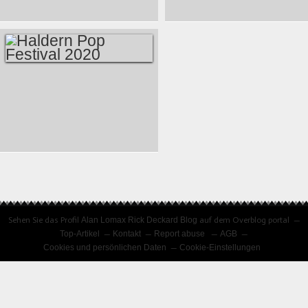
JONAS DAVID –
DER LIEBE - 2020
GOLIATH VÖ
PLATTE DES
28.08.2020
JAHRES
HALDERN POP
RECORDINGS
HALDERN POP
FESTIVAL 2020
Sehen Sie das Profil
Alan Lomax Rick Deckard Blog
auf dem Overblog portal
Top-Artikel
Kontakt
Report abuse
AGB
Cookies und persönlichen Daten
Cookie-Einstellungen