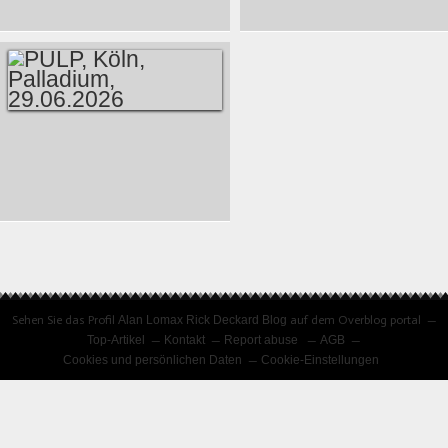
FESTIVAL 2026 –
RADIO 674FM
VORSCHAU
MUSIKABEND -
ASTRONOMY -
REACHING FOR
THE STARS
25.07.2026
PULP, KÖLN,
PALLADIUM,
29.06.2026
Sehen Sie das Profil
Alan Lomax Rick Deckard Blog
auf dem Overblog portal
Top-Artikel
Kontakt
Report abuse
AGB
Cookies und persönlichen Daten
Cookie-Einstellungen