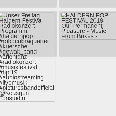
CHERNOBYL SERIE
MUSIKABEND FEAT.
– WESHALB DIESE
ALAN LOMAX BLOG
SERIE EIN
AM SA, 24.08.2019,
ARGUMENT FÜR
18 - 22 UHR BY
DAS GENRE
674.FM
SERIEN IST
HALDERN POP
FESTIVAL 2019 -
OUR PERMANENT
PLEASURE - MUSIC
FROM BOXES -