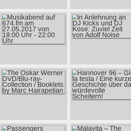
RETROSPEKTIVE –
LOVE
DAS LETZTE UFER
(1959)
IN ANLEHNUNG AN
MUSIKABEND AUF
DJ KICKS UND DJ
674.FM AM
KOSE: ZUVIEL ZEIT
27.05.2017 VON
VON ADOLF NOISE
18:00 UHR - 22:00
UHR
THE OSKAR
HANNOVER 96 –
WERNER DVD/BLU-
GIÙ LA TESTA /
RAY-COLLECTION /