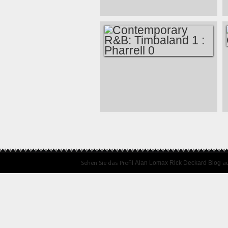
MUST BELIEVE IN
SPRING
CONTEMPORARY
R&B: TIMBALAND 1
: PHARRELL 0
Sehen Sie das Profil
Alan Lomax Rick Deckard Blog
au