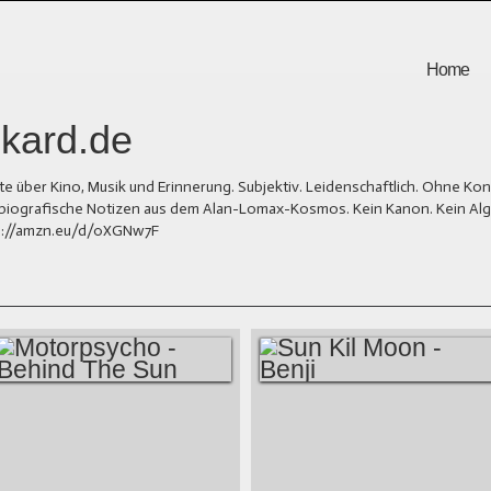
Home
kard.de
er Kino, Musik und Erinnerung. Subjektiv. Leidenschaftlich. Ohne Kons
und biografische Notizen aus dem Alan-Lomax-Kosmos. Kein Kanon. Kein Al
tps://amzn.eu/d/0XGNw7F
MOTORPSYCHO -
SUN KIL MOON -
BEHIND THE SUN
BENJI