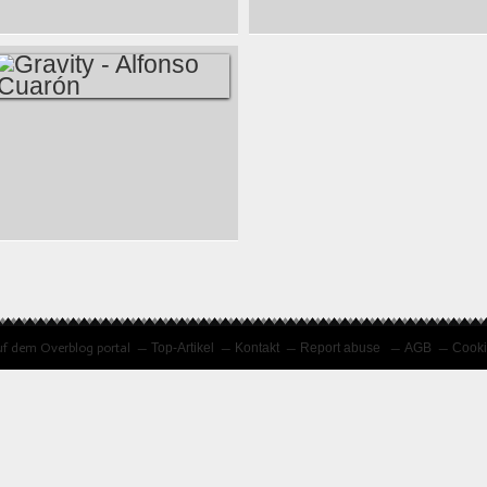
GRAVITY -
ALFONSO CUARÓN
f dem Overblog portal
Top-Artikel
Kontakt
Report abuse
AGB
Cooki