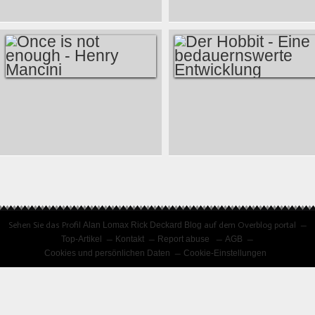
SEPTEMBER - LIVE
AT LINCOLN
CENTER
ONCE IS NOT
DER HOBBIT - EINE
ENOUGH - HENRY
BEDAUERNSWERTE
MANCINI
ENTWICKLUNG
Sehen Sie das Profil
Alan Lomax Rick Deckard Blog
auf dem Overblog portal
Top-Artikel
Kontakt
Report abuse
AGB
Cookies und persönlichen Daten
Cookie-Einstellungen