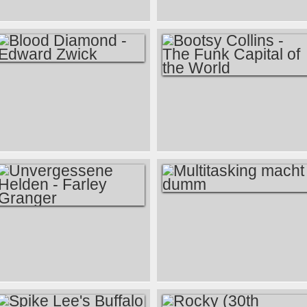
OF OUR LIVES -
KÖLN LUXOR
26.04.2011
BLOOD DIAMOND -
BOOTSY COLLINS -
EDWARD ZWICK
THE FUNK CAPITAL
OF THE WORLD
MULTITASKING
UNVERGESSENE
MACHT DUMM
HELDEN - FARLEY
GRANGER