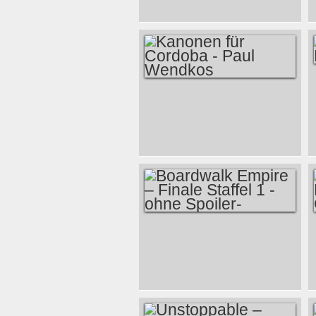
TALAHOMI WAY -
THE HIGH LLAMAS:
DIE ERSTE PLATTE
DES KOMMENDEN
SOMMERS
KANONEN FÜR
CORDOBA - PAUL
WENDKOS
BOARDWALK
EMPIRE – FINALE
STAFFEL 1 -OHNE
SPOILER-