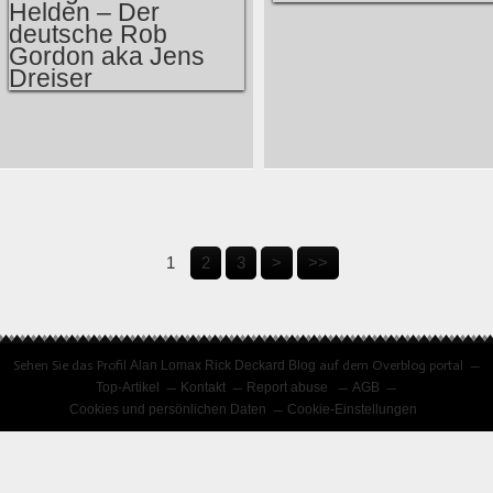
VERSCHIEDENES
VERGESSENE
HELDEN – DER
DEUTSCHE ROB
GORDON AKA JENS
1
2
3
>
>>
DREISER
Sehen Sie das Profil
Alan Lomax Rick Deckard Blog
auf dem Overblog portal
Top-Artikel
Kontakt
Report abuse
AGB
Cookies und persönlichen Daten
Cookie-Einstellungen