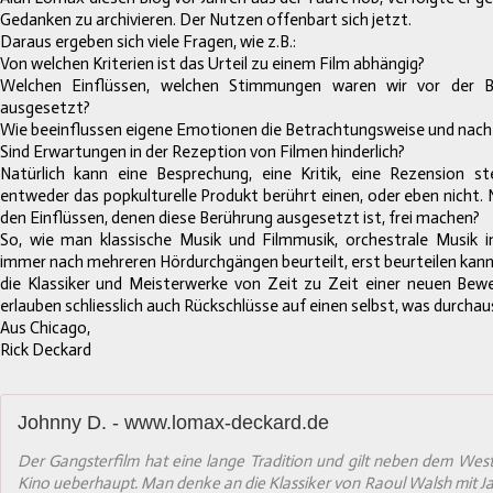
Gedanken zu archivieren. Der Nutzen offenbart sich jetzt.
Daraus ergeben sich viele Fragen, wie z.B.:
Von welchen Kriterien ist das Urteil zu einem Film abhängig?
Welchen Einflüssen, welchen Stimmungen waren wir vor der B
ausgesetzt?
Wie beeinflussen eigene Emotionen die Betrachtungsweise und nachf
Sind Erwartungen in der Rezeption von Filmen hinderlich?
Natürlich kann eine Besprechung, eine Kritik, eine Rezension ste
entweder das popkulturelle Produkt berührt einen, oder eben nicht. 
den Einflüssen, denen diese Berührung ausgesetzt ist, frei machen?
So, wie man klassische Musik und Filmmusik, orchestrale Musik 
immer nach mehreren Hördurchgängen beurteilt, erst beurteilen kann,
die Klassiker und Meisterwerke von Zeit zu Zeit einer neuen Bewe
erlauben schliesslich auch Rückschlüsse auf einen selbst, was durchau
Aus Chicago,
Rick Deckard
Johnny D. - www.lomax-deckard.de
Der Gangsterfilm hat eine lange Tradition und gilt neben dem We
Kino ueberhaupt. Man denke an die Klassiker von Raoul Walsh mit J