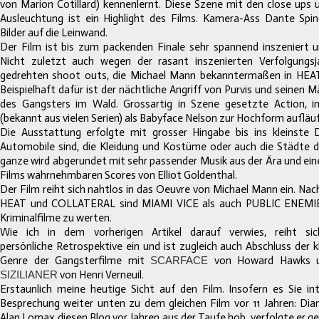
von Marion Cotillard) kennenlernt. Diese Szene mit den close ups
Ausleuchtung ist ein Highlight des Films. Kamera-Ass Dante Spi
Bilder auf die Leinwand.
Der Film ist bis zum packenden Finale sehr spannend inszeniert 
Nicht zuletzt auch wegen der rasant inszenierten Verfolgungs
gedrehten shoot outs, die Michael Mann bekanntermaßen in HEAT 
Beispielhaft dafür ist der nächtliche Angriff von Purvis und seinen 
des Gangsters im Wald. Grossartig in Szene gesetzte Action, 
(bekannt aus vielen Serien) als Babyface Nelson zur Hochform aufläuf
Die Ausstattung erfolgte mit grosser Hingabe bis ins kleinste D
Automobile sind, die Kleidung und Kostüme oder auch die Städte d
ganze wird abgerundet mit sehr passender Musik aus der Ära und ei
Films wahrnehmbaren Scores von Elliot Goldenthal.
Der Film reiht sich nahtlos in das Oeuvre von Michael Mann ein. Na
HEAT und COLLATERAL sind MIAMI VICE als auch PUBLIC ENEMIES 
Kriminalfilme zu werten.
Wie ich in dem vorherigen Artikel darauf verwies, reiht si
persönliche Retrospektive ein und ist zugleich auch Abschluss der k
Genre der Gangsterfilme mit
SCARFACE
von Howard Hawks
SIZILIANER
von Henri Verneuil.
Erstaunlich meine heutige Sicht auf den Film. Insofern es Sie int
Besprechung weiter unten zu dem gleichen Film vor 11 Jahren: Di
Alan Lomax diesen Blog vor Jahren aus der Taufe hob, verfolgte er ge