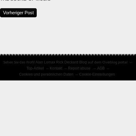
Vorheriger Post
Sehen Sie das Profil
Alan Lomax Rick Deckard Blog
auf dem Overblog portal
Top-Artikel
Kontakt
Report abuse
AGB
Cookies und persönlichen Daten
Cookie-Einstellungen