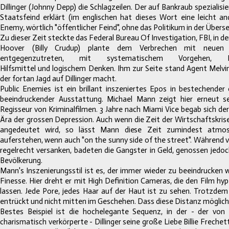
Dillinger (Johnny Depp) die Schlagzeilen. Der auf Bankraub spezialisi
Staatsfeind erklärt (im englischen hat dieses Wort eine leicht a
Enemy, wörtlich "öffentlicher Feind", ohne das Politikum in der Übers
Zu dieser Zeit steckte das Federal Bureau Of Investigation, FBI, in d
Hoover (Billy Crudup) plante dem Verbrechen mit neuen 
entgegenzutreten, mit systematischem Vorgehen, N
Hilfsmittel und logischem Denken. Ihm zur Seite stand Agent Melvin 
der fortan Jagd auf Dillinger macht.
Public Enemies ist ein brillant inszeniertes Epos in bestechender
beeindruckender Ausstattung. Michael Mann zeigt hier erneut s
Regisseur von Kriminalfilmen. 3 Jahre nach Miami Vice begab sich der
Ära der grossen Depression. Auch wenn die Zeit der Wirtschaftskris
angedeutet wird, so lässt Mann diese Zeit zumindest atmosp
auferstehen, wenn auch "on the sunny side of the street". Während 
regelrecht versanken, badeten die Gangster in Geld, genossen jedoch
Bevölkerung.
Mann's Inszenierungsstil ist es, der immer wieder zu beeindrucken w
Finesse. Hier dreht er mit High Definition Cameras, die den Film hyp
lassen. Jede Pore, jedes Haar auf der Haut ist zu sehen. Trotzde
entrückt und nicht mitten im Geschehen. Dass diese Distanz möglich i
Bestes Beispiel ist die hochelegante Sequenz, in der - der vo
charismatisch verkörperte - Dillinger seine große Liebe Billie Freche