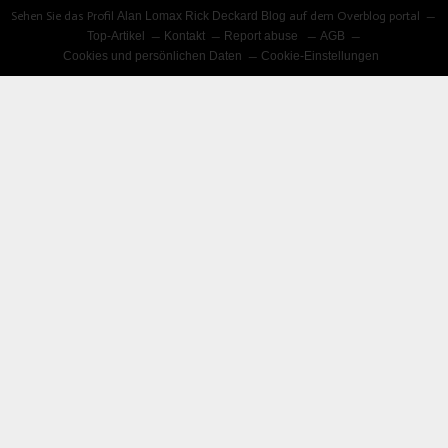
Sehen Sie das Profil
Alan Lomax Rick Deckard Blog
auf dem Overblog portal
Top-Artikel
Kontakt
Report abuse
AGB
Cookies und persönlichen Daten
Cookie-Einstellungen