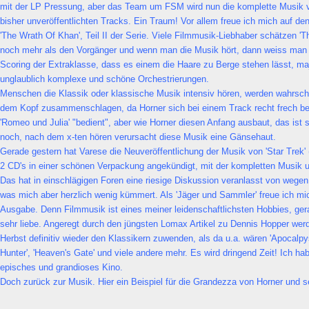
mit der LP Pressung, aber das Team um FSM wird nun die komplette Musik ve
bisher unveröffentlichten Tracks. Ein Traum! Vor allem freue ich mich auf den
'The Wrath Of Khan', Teil II der Serie. Viele Filmmusik-Liebhaber schätzen '
noch mehr als den Vorgänger und wenn man die Musik hört, dann weiss man 
Scoring der Extraklasse, dass es einem die Haare zu Berge stehen lässt, m
unglaublich komplexe und schöne Orchestrierungen.
Menschen die Klassik oder klassische Musik intensiv hören, werden wahrsch
dem Kopf zusammenschlagen, da Horner sich bei einem Track recht frech be
'Romeo und Julia' "bedient", aber wie Horner diesen Anfang ausbaut, das ist
noch, nach dem x-ten hören verursacht diese Musik eine Gänsehaut.
Gerade gestern hat Varese die Neuveröffentlichung der Musik von 'Star Trek' 
2 CD's in einer schönen Verpackung angekündigt, mit der kompletten Musik u
Das hat in einschlägigen Foren eine riesige Diskussion veranlasst von wegen
was mich aber herzlich wenig kümmert. Als 'Jäger und Sammler' freue ich mi
Ausgabe. Denn Filmmusik ist eines meiner leidenschaftlichsten Hobbies, ger
sehr liebe. Angeregt durch den jüngsten Lomax Artikel zu Dennis Hopper wer
Herbst definitiv wieder den Klassikern zuwenden, als da u.a. wären 'Apocalp
Hunter', 'Heaven's Gate' und viele andere mehr. Es wird dringend Zeit! Ich ha
episches und grandioses Kino.
Doch zurück zur Musik. Hier ein Beispiel für die Grandezza von Horner und s