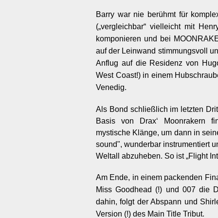
Barry war nie berühmt für komple
(„vergleichbar“ vielleicht mit Hen
komponieren und bei MOONRAKER 
auf der Leinwand stimmungsvoll un
Anflug auf die Residenz von Hug
West Coast!) in einem Hubschraube
Venedig.
Als Bond schließlich im letzten Dri
Basis von Drax‘ Moonrakern fin
mystische Klänge, um dann in seine
sound", wunderbar
instrumentiert
un
Weltall abzuheben. So ist „Flight 
Am Ende, in einem packenden Final
Miss Goodhead (!) und 007 die Dr
dahin, folgt der Abspann und Shirl
Version (!) des Main Title Tribut.