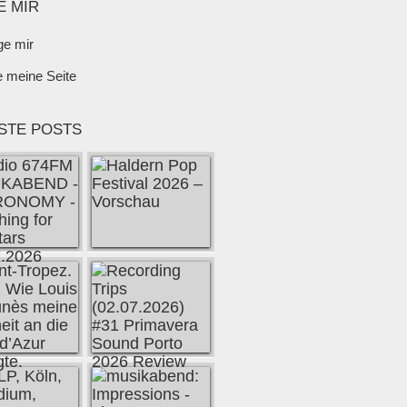
E MIR
ge mir
e meine Seite
STE POSTS