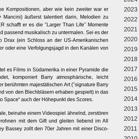
2023
xe Kompositionen, aber wie kein zweiter war er
ry Mancini) äußerst talentiert darin, Melodien zu
2022
schafft er es die "Larger Than Life" Momente
2021
d passend musikalisch zu untermalen. Sei es der
2020
o Drax (ein Schloss an der US-Amerikanischen
r oder eine Verfolgungsjagd in den Kanälen von
2019
2018
2017
ttel es Films in Südamerika in einer Pyramide die
det, komponiert Barry atmosphärische, leicht
2016
r berühmten majestätischen Art ("signature Barry
2015
d von den Blechbläsern erhaben gespielt) in das
2014
Into Space“ auch der Höhepunkt des Scores.
2013
e, beinahe einem Videospiel ähnelnd, zerstören
2012
ohnen mit dem Gift und gleiten liebend im All
2011
ey Bassey zollt den 70er Jahren mit einer Disco-
2010