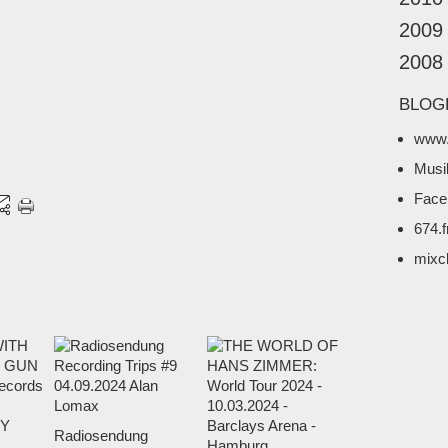
2009
2008
BLOG
www.
Musi
Face
674.
mixc
Radiosendung