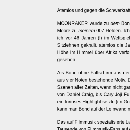
Atemlos und gegen die Schwerkraf
MOONRAKER wurde zu
dem
Bond
Moore zu
meinem
007 Helden. Ich
ich vor 46 Jahren (!) im Weltspi
Sitzlehnen gekrallt, atemlos die 
Höhe im Himmel über Afrika verfo
gesehen.
Als Bond ohne Fallschirm aus dem 
aus vier Noten bestehende Motiv. D
Szenen aller Zeiten, wenn nicht g
von Daniel Craig, bis Cary Joji
ein furioses Highlight setzte (im 
kann man Bond auf der Leinwand ni
Das auf Filmmusik spezialisierte
L
Tausende von Filmmusik-Fans auf d