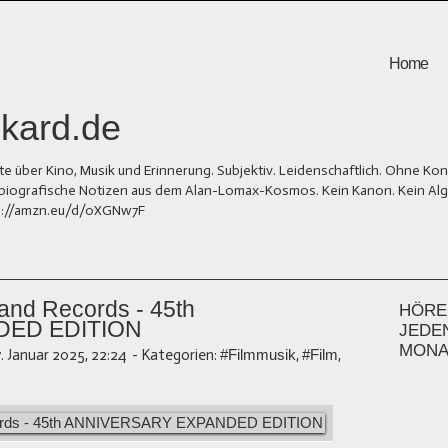
Home
kard.de
er Kino, Musik und Erinnerung. Subjektiv. Leidenschaftlich. Ohne Kons
und biografische Notizen aus dem Alan-Lomax-Kosmos. Kein Kanon. Kein Al
tps://amzn.eu/d/0XGNw7F
nd Records - 45th
HÖREN
DED EDITION
JEDE
MONA
7. Januar 2025, 22:24
-
Kategorien:
#Filmmusik
,
#Film
,