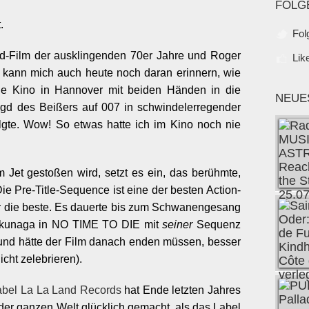
FOLG
t.
Fol
-Film der ausklingenden 70er Jahre und Roger
Lik
 kann mich auch heute noch daran erinnern, wie
ele Kino in Hannover mit beiden Händen in die
NEUE
Jagd des Beißers auf 007 in schwindelerregender
lgte. Wow! So etwas hatte ich im Kino noch nie
Jet gestoßen wird, setzt es ein, das berühmte,
ie Pre-Title-Sequence ist eine der besten Action-
ar die beste. Es dauerte bis zum Schwanengesang
 Fukunaga in NO TIME TO DIE mit
seiner
Sequenz
Grund hätte der Film danach enden müssen, besser
cht zelebrieren).
abel La La Land Records
hat Ende letzten Jahres
er ganzen Welt glücklich gemacht, als das Label