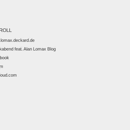
ROLL
lomax.deckard.de
kabend feat. Alan Lomax Blog
book
fm
loud.com