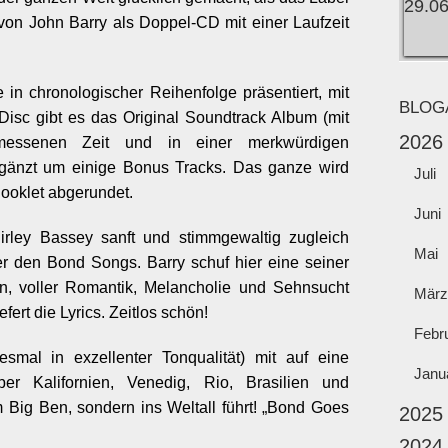
 John Barry als Doppel-CD mit einer Laufzeit
 in chronologischer Reihenfolge präsentiert, mit
BLOG
 Disc gibt es das Original Soundtrack Album (mit
2026
essenen Zeit und in einer merkwürdigen
rgänzt um einige Bonus Tracks. Das ganze wird
Juli
Booklet abgerundet.
Juni
irley Bassey sanft und stimmgewaltig zugleich
Mai
nter den Bond Songs. Barry schuf hier eine seiner
en, voller Romantik, Melancholie und Sehnsucht
März
efert die Lyrics. Zeitlos schön!
Febr
smal in exzellenter Tonqualität) mit auf eine
Janu
r Kalifornien, Venedig, Rio, Brasilien und
m Big Ben, sondern ins Weltall führt! „Bond Goes
2025
2024