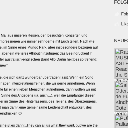
FOLG
Fol
Lik
s Mal aus unseren Reisen, den besuchten Konzerten und
NEUE
 Impressionen wie immer sehr gerne mit Euch teilen. Nach wie
de, im Sinne eines Mungo Park, aber insbesondere bezogen auf
 aber ein weiteres Attribut hinzufügen: das Beeindrucken! In
australisch-englischen Band Allo Darlin heißt es so treffend:
knew“
hre, die sich ganz wunderbar übertragen lässt. Wenn ein Song
ir haben Interpretationsfreiheit, die wir gerne annehmen. Wenn
tte für einen lieben Menschen aufnehmen, dann wollen wir mit
 Sinne des Angebens (ja, auch…), weil die Empfänger dieser
er im Sinne des Hinterlassens, des Teilens, des Überzeugens,
nd man damit eine gemeinsame Leidenschaft entwickelt, des
eeindrucken 😉
heißt es dann: „They can all us what they want, but we are the