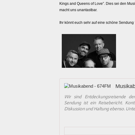
Kings and Queens of Love”. Dies sei den Musi
macht uns unantastbar.
Ihr könnt euch sehr auf eine schöne Sendung 
Musika
Wir sind Entdeckungsreisende der
Sendung ist ein Reisebericht. Kon
Diskussion und Haltung ebenso. Unte