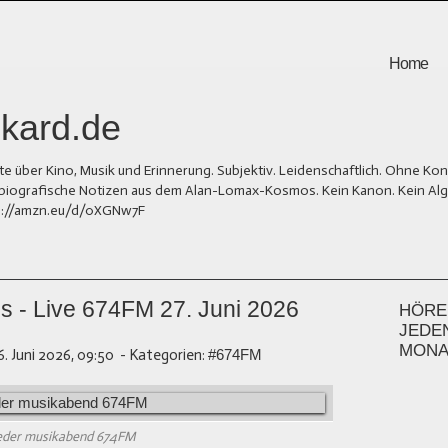
Home
kard.de
er Kino, Musik und Erinnerung. Subjektiv. Leidenschaftlich. Ohne Kons
und biografische Notizen aus dem Alan-Lomax-Kosmos. Kein Kanon. Kein Al
tps://amzn.eu/d/0XGNw7F
s - Live 674FM 27. Juni 2026
HÖREN
JEDE
MONA
6. Juni 2026, 09:50
-
Kategorien:
#674FM
ieder musikabend 674FM