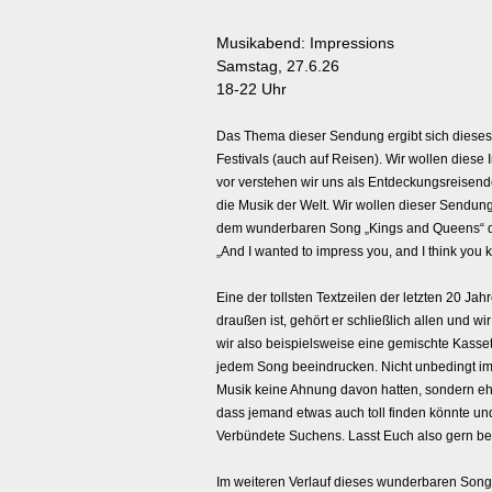
Musikabend: Impressions
Samstag, 27.6.26
18-22 Uhr
Das Thema dieser Sendung ergibt sich diese
Festivals (auch auf Reisen). Wir wollen diese
vor verstehen wir uns als Entdeckungsreisen
die Musik der Welt. Wir wollen dieser Sendung
dem wunderbaren Song „Kings and Queens“ der 
„And I wanted to impress you, and I think you 
Eine der tollsten Textzeilen der letzten 20 Ja
draußen ist, gehört er schließlich allen und w
wir also beispielsweise eine gemischte Kasse
jedem Song beeindrucken. Nicht unbedingt im
Musik keine Ahnung davon hatten, sondern eh
dass jemand etwas auch toll finden könnte u
Verbündete Suchens. Lasst Euch also gern b
Im weiteren Verlauf dieses wunderbaren Songs 