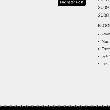
Nächster Post
2009
2008
BLOG
www.
Musi
Face
674.
mixc