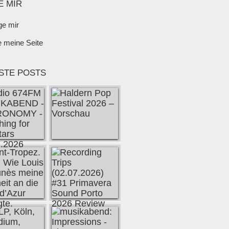
E MIR
ge mir
e meine Seite
STE POSTS