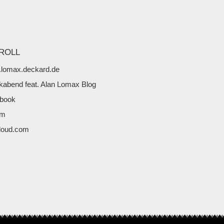
ROLL
lomax.deckard.de
kabend feat. Alan Lomax Blog
book
fm
loud.com