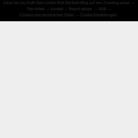
Sehen Sie das Profil
Alan Lomax Rick Deckard Blog
auf dem Overblog portal
Top-Artikel
Kontakt
Report abuse
AGB
Cookies und persönlichen Daten
Cookie-Einstellungen