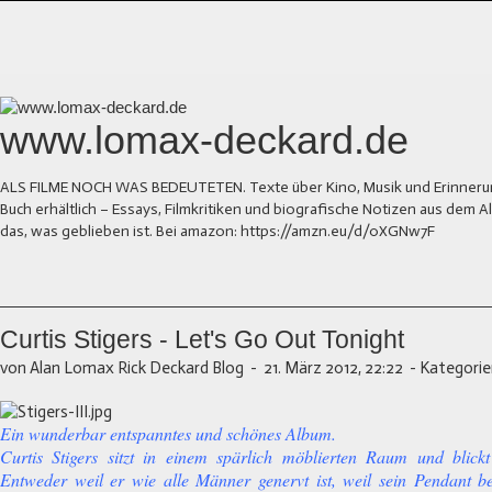
www.lomax-deckard.de
ALS FILME NOCH WAS BEDEUTETEN. Texte über Kino, Musik und Erinnerung.
Buch erhältlich – Essays, Filmkritiken und biografische Notizen aus dem
das, was geblieben ist. Bei amazon: https://amzn.eu/d/0XGNw7F
Curtis Stigers - Let's Go Out Tonight
von Alan Lomax Rick Deckard Blog
-
21. März 2012, 22:22
-
Kategorie
Ein wunderbar entspanntes und schönes Album.
Curtis Stigers sitzt in einem spärlich möblierten Raum und blickt 
Entweder weil er wie alle Männer genervt ist, weil sein Pendant be