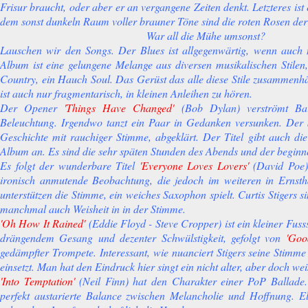
Frisur braucht, oder aber er an vergangene Zeiten denkt. Letzteres ist
dem sonst dunkeln Raum voller brauner Töne sind die roten Rosen der 
War all die Mühe umsonst?
Lauschen wir den Songs. Der Blues ist allgegenwärtig, wenn auch 
Album ist eine gelungene Melange aus diversen musikalischen Stilen
Country, ein Hauch Soul. Das Gerüst das alle diese Stile zusammenhäl
ist auch nur fragmentarisch, in kleinen Anleihen zu hören.
Der Opener
'Things Have Changed'
(Bob Dylan) verströmt Ba
Beleuchtung. Irgendwo tanzt ein Paar in Gedanken versunken. Der 
Geschichte mit rauchiger Stimme, abgeklärt. Der Titel gibt auch di
Album an. Es sind die sehr späten Stunden des Abends und der begin
Es folgt der wunderbare Titel
'Everyone Loves Lovers'
(David Poe).
ironisch anmutende Beobachtung, die jedoch im weiteren in Ernsthaft
unterstützen die Stimme, ein weiches Saxophon spielt. Curtis Stigers si
manchmal auch Weisheit in in der Stimme.
'Oh How It Rained'
(Eddie Floyd - Steve Cropper) ist ein kleiner Fus
drängendem Gesang und dezenter Schwülstigkeit, gefolgt von
'Goo
gedämpfter Trompete. Interessant, wie nuanciert Stigers seine Stimme
einsetzt. Man hat den Eindruck hier singt ein nicht alter, aber doch we
'Into Temptation'
(Neil Finn) hat den Charakter einer PoP Ballade.
perfekt austarierte Balance zwischen Melancholie und Hoffnung. 