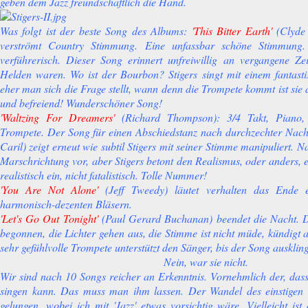
geben dem Jazz freundschaftlich die Hand.
Was folgt ist der beste Song des Albums:
'This Bitter Earth'
(Clyde 
verströmt Country Stimmung. Eine unfassbar schöne Stimmung.
verführerisch. Dieser Song erinnert unfreiwillig an vergangene Z
Helden waren. Wo ist der Bourbon? Stigers singt mit einem fantas
eher man sich die Frage stellt, wann denn die Trompete kommt ist sie
und befreiend! Wunderschöner Song!
'Waltzing For Dreamers'
(Richard Thompson): 3/4 Takt, Piano,
Trompete. Der Song für einen Abschiedstanz nach durchzechter Nach
Caril) zeigt erneut wie subtil Stigers mit seiner Stimme manipuliert. Na
Marschrichtung vor, aber Stigers betont den Realismus, oder anders, 
realistisch ein, nicht fatalistisch. Tolle Nummer!
'You Are Not Alone'
(Jeff Tweedy) läutet verhalten das Ende 
harmonisch-dezenten Bläsern.
'Let's Go Out Tonight'
(Paul Gerard Buchanan) beendet die Nacht. De
begonnen, die Lichter gehen aus, die Stimme ist nicht müde, kündigt 
sehr gefühlvolle Trompete unterstützt den Sänger, bis der Song auskling
Nein, war sie nicht.
Wir sind nach 10 Songs reicher an Erkenntnis. Vornehmlich der, dass 
singen kann. Das muss man ihm lassen. Der Wandel des einstigen 
gelungen, wobei ich mit 'Jazz' etwas vorsichtig wäre. Vielleicht ist