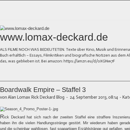
www.lomax-deckard.de
ALS FILME NOCH WAS BEDEUTETEN. Texte über Kino, Musik und Erinnerung.
Buch erhältlich – Essays, Filmkritiken und biografische Notizen aus dem
das, was geblieben ist. Bei amazon: https://amzn.eu/d/0XGNw7F
Boardwalk Empire – Staffel 3
von Alan Lomax Rick Deckard Blog
-
24. September 2013, 08:14
-
Kat
R
ick Deckard hat sich nach der zweiten Staffel eine straffere Inszeni
haben ihn die vielen Handlungsstränge gestört. Mir wiederum haben gerade 
und die scheinbar wahllosen, fast soapartigen Erzählstränge gut gefallen, wei