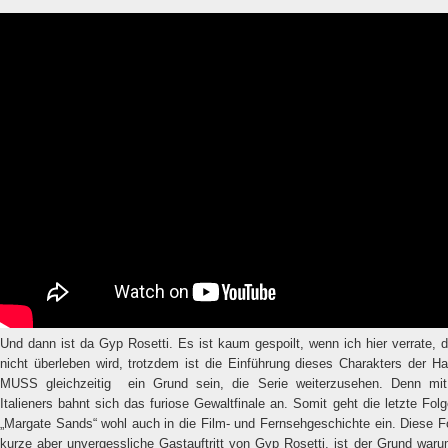
Und dann ist da Gyp Rosetti. Es ist kaum gespoilt, wenn ich hier verrate, 
nicht überleben wird, trotzdem ist die Einführung dieses Charakters der H
MUSS gleichzeitig
ein Grund sein, die Serie weiterzusehen. Denn mi
Italieners bahnt sich das furiose Gewaltfinale an. Somit geht die letzte Fol
„Margate Sands“ wohl auch in die Film- und Fernsehgeschichte ein. Diese F
kurze aber unvergessliche Gastauftritt von Gyp Rosetti, ist der Grund war