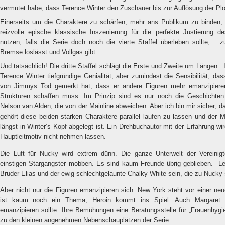
vermutet habe, dass Terence Winter den Zuschauer bis zur Auflösung der Plots
Einerseits um die Charaktere zu schärfen, mehr ans Publikum zu binden,
reizvolle epische klassische Inszenierung für die perfekte Justierung 
nutzen, falls die Serie doch noch die vierte Staffel überleben sollte; 
Bremse loslässt und Vollgas gibt.
Und tatsächlich! Die dritte Staffel schlägt die Erste und Zweite um Längen.
Terence Winter tiefgründige Genialität, aber zumindest die Sensibilität, da
von Jimmys Tod gemerkt hat, dass er andere Figuren mehr emanzipiere
Strukturen schaffen muss. Im Prinzip sind es nur noch die Geschichte
Nelson van Alden, die von der Mainline abweichen. Aber ich bin mir sicher, d
gehört diese beiden starken Charaktere parallel laufen zu lassen und der 
längst in Winter’s Kopf abgelegt ist. Ein Drehbuchautor mit der Erfahrung wi
Hauptleitmotiv nicht nehmen lassen.
Die Luft für Nucky wird extrem dünn. Die ganze Unterwelt der Vereini
einstigen Stargangster mobben. Es sind kaum Freunde übrig geblieben.
Le
Bruder Elias und der ewig schlechtgelaunte Chalky White sein, die zu Nucky
Aber nicht nur die Figuren emanzipieren sich. New York steht vor einer ne
ist kaum noch ein Thema, Heroin kommt ins Spiel. Auch Margaret v
emanzipieren sollte. Ihre Bemühungen eine Beratungsstelle für „Frauenhygi
zu den kleinen angenehmen Nebenschauplätzen der Serie.