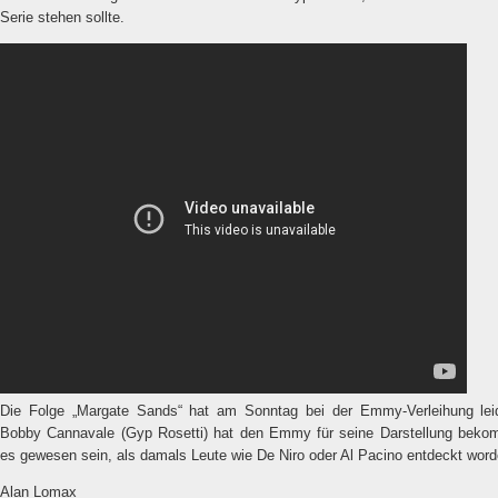
Serie stehen sollte.
Die Folge „Margate Sands“ hat am Sonntag bei der Emmy-Verleihung lei
Bobby Cannavale (Gyp Rosetti) hat den Emmy für seine Darstellung be
es gewesen sein, als damals Leute wie De Niro oder Al Pacino entdeckt word
Alan Lomax