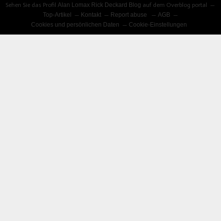
Sehen Sie das Profil
Alan Lomax Rick Deckard Blog
auf dem Overblog portal
Top-Artikel
Kontakt
Report abuse
AGB
Cookies und persönlichen Daten
Cookie-Einstellungen