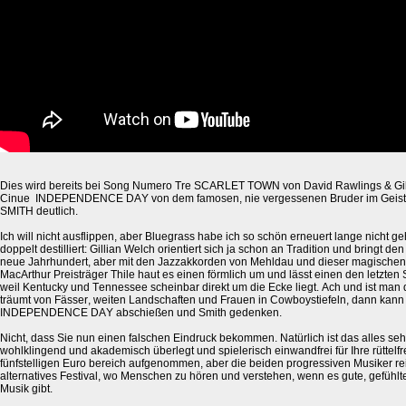
Dies wird bereits bei Song Numero Tre SCARLET TOWN von David Rawlings & Gi
Cinue INDEPENDENCE DAY von dem famosen, nie vergessenen Bruder im Geist
SMITH deutlich.
Ich will nicht ausflippen, aber Bluegrass habe ich so schön erneuert lange nicht ge
doppelt destilliert: Gillian Welch orientiert sich ja schon an Tradition und bringt den
neue Jahrhundert, aber mit den Jazzakkorden von Mehldau und dieser magische
MacArthur Preisträger Thile haut es einen förmlich um und lässt einen den letzte
weil Kentucky und Tennessee scheinbar direkt um die Ecke liegt. Ach und ist man
träumt von Fässer, weiten Landschaften und Frauen in Cowboystiefeln, dann kann 
INDEPENDENCE DAY abschießen und Smith gedenken.
Nicht, dass Sie nun einen falschen Eindruck bekommen. Natürlich ist das alles seh
wohlklingend und akademisch überlegt und spielerisch einwandfrei für Ihre rüttelf
fünfstelligen Euro bereich aufgenommen, aber die beiden progressiven Musiker re
alternatives Festival, wo Menschen zu hören und verstehen, wenn es gute, gefühl
Musik gibt.