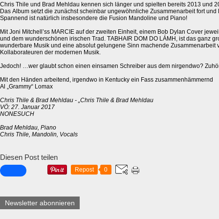
Chris Thile und Brad Mehldau kennen sich länger und spielten bereits 2013 und
Das Album setzt die zunächst scheinbar ungewöhnliche Zusammenarbeit fort und l
Spannend ist natürlich insbesondere die Fusion Mandoline und Piano!
Mit Joni Mitchell’ss MARCIE auf der zweiten Einheit, einem Bob Dylan Cover jewei
und dem wunderschönen irischen Trad. TABHAIR DOM DO LÁMH, ist das ganz gro
wunderbare Musik und eine absolut gelungene Sinn machende Zusammenarbeit 
Kollaborateuren der modernen Musik.
Jedoch! …wer glaubt schon einen einsamen Schreiber aus dem nirgendwo? Zuhör
Mit den Händen arbeitend, irgendwo in Kentucky ein Fass zusammenhämmernd
Al „Grammy“ Lomax
Chris Thile & Brad Mehldau - „Chris Thile & Brad Mehldau
VÖ: 27. Januar 2017
NONESUCH
Brad Mehldau, Piano
Chris Thile, Mandolin, Vocals
Diesen Post teilen
Repost
0
Newsletter abonnieren