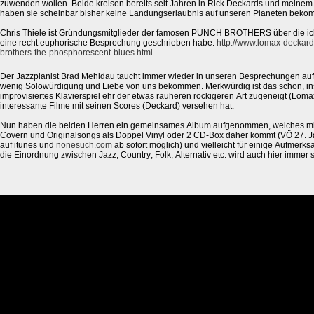
zuwenden wollen. Beide kreisen bereits seit Jahren in Rick Deckards und meinem
haben sie scheinbar bisher keine Landungserlaubnis auf unseren Planeten beko
Chris Thiele ist Gründungsmitglieder der famosen PUNCH BROTHERS über die ich 
eine recht euphorische Besprechung geschrieben habe.
http://www.lomax-deckar
brothers-the-phosphorescent-blues.html
Der Jazzpianist Brad Mehldau taucht immer wieder in unseren Besprechungen auf, 
wenig Solowürdigung und Liebe von uns bekommen. Merkwürdig ist das schon, in
improvisiertes Klavierspiel ehr der etwas rauheren rockigeren Art zugeneigt (Lom
interessante Filme mit seinen Scores (Deckard) versehen hat.
Nun haben die beiden Herren ein gemeinsames Album aufgenommen, welches mit
Covern und Originalsongs als Doppel Vinyl oder 2 CD-Box daher kommt (VÖ 27. J
auf itunes und
nonesuch.com
ab sofort möglich) und vielleicht für einige Aufmerk
die Einordnung zwischen Jazz, Country, Folk, Alternativ etc. wird auch hier immer 