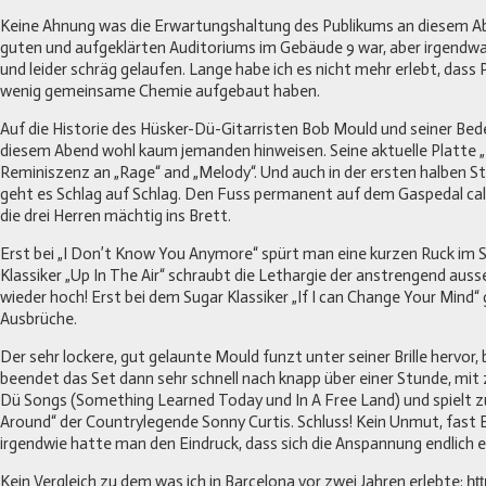
Keine Ahnung was die Erwartungshaltung des Publikums an diesem A
guten und aufgeklärten Auditoriums im Gebäude 9 war, aber irgendwas
und leider schräg gelaufen. Lange habe ich es nicht mehr erlebt, dass
wenig gemeinsame Chemie aufgebaut haben.
Auf die Historie des Hüsker-Dü-Gitarristen Bob Mould und seiner B
diesem Abend wohl kaum jemanden hinweisen. Seine aktuelle Platte „B
Reminiszenz an „Rage“ and „Melody“. Und auch in der ersten halben 
geht es Schlag auf Schlag. Den Fuss permanent auf dem Gaspedal call
die drei Herren mächtig ins Brett.
Erst bei „I Don’t Know You Anymore“ spürt man eine kurzen Ruck im S
Klassiker „Up In The Air“ schraubt die Lethargie der anstrengend a
wieder hoch! Erst bei dem Sugar Klassiker „If I can Change Your Mind“ 
Ausbrüche.
Der sehr lockere, gut gelaunte Mould funzt unter seiner Brille hervor
beendet das Set dann sehr schnell nach knapp über einer Stunde, mit
Dü Songs (Something Learned Today und In A Free Land) und spielt zu
Around“ der Countrylegende Sonny Curtis. Schluss! Kein Unmut, fast 
irgendwie hatte man den Eindruck, dass sich die Anspannung endlich e
Kein Vergleich zu dem was ich in Barcelona vor zwei Jahren erlebte:
ht