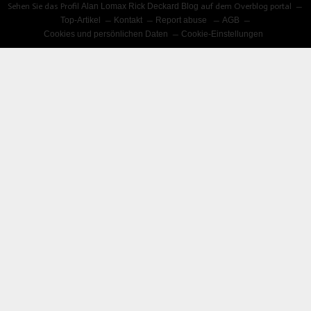
Sehen Sie das Profil
Alan Lomax Rick Deckard Blog
auf dem Overblog portal
Top-Artikel
Kontakt
Report abuse
AGB
Cookies und persönlichen Daten
Cookie-Einstellungen