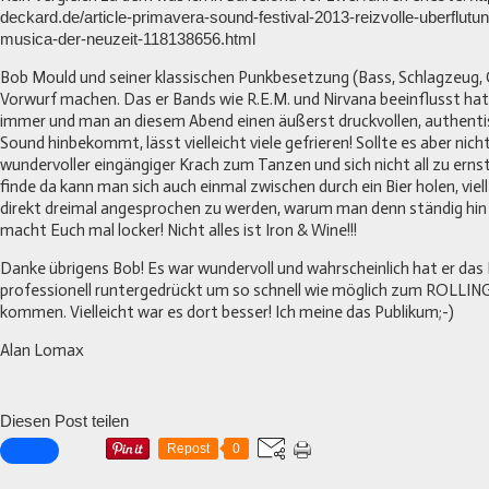
deckard.de/article-primavera-sound-festival-2013-reizvolle-uberflutu
musica-der-neuzeit-118138656.html
Bob Mould und seiner klassischen Punkbesetzung (Bass, Schlagzeug, 
Vorwurf machen. Das er Bands wie R.E.M. und Nirvana beeinflusst ha
immer und man an diesem Abend einen äußerst druckvollen, authenti
Sound hinbekommt, lässt vielleicht viele gefrieren! Sollte es aber nicht
wundervoller eingängiger Krach zum Tanzen und sich nicht all zu erns
finde da kann man sich auch einmal zwischen durch ein Bier holen, viel
direkt dreimal angesprochen zu werden, warum man denn ständig hin u
macht Euch mal locker! Nicht alles ist Iron & Wine!!!
Danke übrigens Bob! Es war wundervoll und wahrscheinlich hat er das
professionell runtergedrückt um so schnell wie möglich zum ROLL
kommen. Vielleicht war es dort besser! Ich meine das Publikum;-)
Alan Lomax
Diesen Post teilen
Repost
0