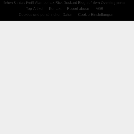
Sehen Sie das Profil
Alan Lomax Rick Deckard Blog
auf dem Overblog portal
Top-Artikel
Kontakt
Report abuse
AGB
Cookies und persönlichen Daten
Cookie-Einstellungen