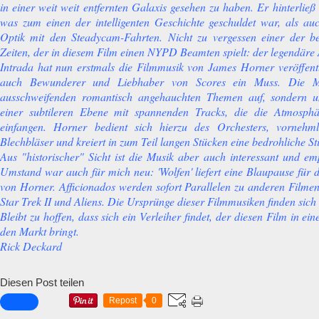
in einer weit weit entfernten Galaxis gesehen zu haben. Er hinterließ
was zum einen der intelligenten Geschichte geschuldet war, als a
Optik mit den Steadycam-Fahrten. Nicht zu vergessen einer der be
Zeiten, der in diesem Film einen NYPD Beamten spielt: der legendäre 
Intrada hat nun erstmals die Filmmusik von James Horner veröffen
auch Bewunderer und Liebhaber von Scores ein Muss. Die Mu
ausschweifenden romantisch angehauchten Themen auf, sondern un
einer subtileren Ebene mit spannenden Tracks, die die Atmosph
einfangen. Horner bedient sich hierzu des Orchesters, vornehm
Blechbläser und kreiert in zum Teil langen Stücken eine bedrohliche 
Aus "historischer" Sicht ist die Musik aber auch interessant und em
Umstand war auch für mich neu: 'Wolfen' liefert eine Blaupause fü
von Horner. Afficionados werden sofort Parallelen zu anderen Filme
Star Trek II und Aliens. Die Ursprünge dieser Filmmusiken finden sich 
Bleibt zu hoffen, dass sich ein Verleiher findet, der diesen Film in ei
den Markt bringt.
Rick Deckard
Diesen Post teilen
Repost
0