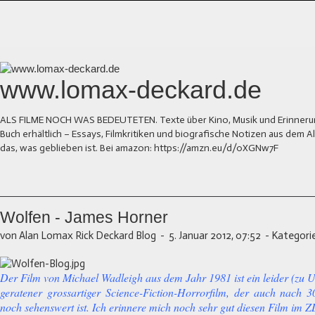
www.lomax-deckard.de
ALS FILME NOCH WAS BEDEUTETEN. Texte über Kino, Musik und Erinnerung.
Buch erhältlich – Essays, Filmkritiken und biografische Notizen aus dem
das, was geblieben ist. Bei amazon: https://amzn.eu/d/0XGNw7F
Wolfen - James Horner
von Alan Lomax Rick Deckard Blog
-
5. Januar 2012, 07:52
-
Kategori
Der Film von Michael Wadleigh aus dem Jahr 1981 ist ein leider (zu U
geratener grossartiger Science-Fiction-Horrorfilm, der auch nach 3
noch sehenswert ist. Ich erinnere mich noch sehr gut diesen Film im Z