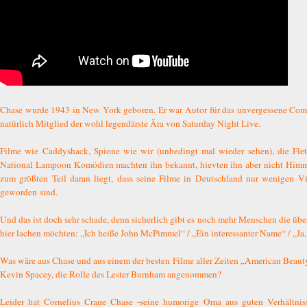
Chase wurde 1943 in New York geboren. Er war Autor für das unvergessene C
natürlich Mitglied der wohl legendärste Ära von Saturday Night Live.
Filme wie Caddyshack, Spione wie wir (unbedingt mal wieder sehen), die Flet
National Lampoon Komödien machten ihn bekannt, hievten ihn aber nicht Himme
zum größten Teil daran liegt, dass seine Filme in Deutschland nur wenigen Vi
geworden sind.
Und das ist doch sehr schade, denn sicherlich gibt es noch mehr Menschen die übe
hier lachen möchten: „Ich heiße John McPimmel“ / „Ein interessanter Name“ / „Ja, 
Was wäre aus Chase und aus einem der besten Filme aller Zeiten „American Beauty
Kevin Spacey, die Rolle des Lester Burnham angenommen?
Leider hat Cornelius Crane Chase -seine humorige Oma aus guten Verhältniss