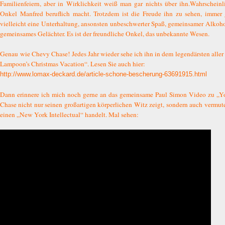
Familienfeiern, aber in Wirklichkeit weiß man gar nichts über ihn.Wahrschein
Onkel Manfred beruflich macht. Trotzdem ist die Freude ihn zu sehen, immer g
vielleicht eine Unterhaltung, ansonsten unbeschwerter Spaß, gemeinsamer Alkoho
gemeinsames Gelächter. Es ist der freundliche Onkel, das unbekannte Wesen.
Genau wie Chevy Chase! Jedes Jahr wieder sehe ich ihn in dem legendärsten aller
Lampoon’s Christmas Vacation“. Lesen Sie auch hier:
http://www.lomax-deckard.de/article-schone-bescherung-63691915.html
Dann erinnere ich mich noch gerne an das gemeinsame Paul Simon Video zu „
Chase nicht nur seinen großartigen körperlichen Witz zeigt, sondern auch vermuten
einen „New York Intellectual“ handelt. Mal sehen: