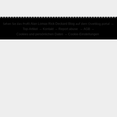
Sehen Sie das Profil
Alan Lomax Rick Deckard Blog
auf dem Overblog portal
Top-Artikel
Kontakt
Report abuse
AGB
Cookies und persönlichen Daten
Cookie-Einstellungen