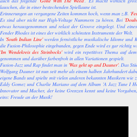
auch das folgende
'Gone With The Weed'
.
Es macht wirklich gro
lauschen, die in einer bestechenden Spiellaune ist.
Erinnerungen an vergangene Zeiten kommen hoch, wenn man z.B. '
Fe
Es sind aber nicht nur High-Voltage Nummern zu hören. Bei
'Doub
etwas herausgenommen und relaxt der Groove eingelegt. Und ein
Fender Rhodes ist eines der wirklich schönsten Instrumente der Welt.
In
'South Indian Line'
werden fernöstliche musikalische Idiome und 
die Fusion-Philosophie eingebunden, gegen Ende wird es gar richtig wi
'Im Wendekreis des Steinbocks'
wird ein repetitives Thema auf dem
genommen und darüber farbenfroh in allen Variationen gespielt.
Fusion-Jazz und Rap findet man in
'Was geht up and Dauner'
. Das Stüc
Wolfgang Dauner ist nun seit mehr als einem halben Jahrhundert dabei.
eigene Bands und spielte mit vielen anderen bekannten Musikern wie z
Eddy Gomez und Charlie Mariano auf dem Album 'A Jazz Tune I Ho
Innovator und Macher, der keine Grenzen kennt und keine Vorgaben
eins: Freude an der Musik!