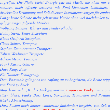
zugreifen. Die Platte bietet Energie pur mit Musik, die nicht nur r
sondern hoch effektiv letzteren mit Rock-Elementen kombiniert. 
druckvolles Drumming und Soli diverser Instrumente sorgen für euph
Lange keine Scheibe mehr gehört mit Mucke ohne viel nachdenken zu
gelingt sorgen folgende Musiker:
Wolfgang Dauner: Klavier und Fender Rhodes
Bobby Stern: Tenor Saxophon
Klaus Graf: Alt Saxophon
Claus Stötter: Trompete
Stephan Zimmermann: Trompete
Tobias Weidinger: Trompete
Adrian Mears: Posaune
Frank Kuruc: Gitarre
Dave King: Bass
Flo Dauner: Schlagzeug.
Dem Ensemble gelingt es von Anfang an zu begeistern, die Beine wipp
von Stück zu Stück.
Man höre sich z.B. das funkig-groovige
'Cappricio Funky'
an. Ein S
sitzen bleibt. Funky Bass Lines, Saxophon, Trompeten und Posaune
frische Abwechslung.
Dass Fusion noch immer wunderbar funktioniert losgelöst von Zeit u