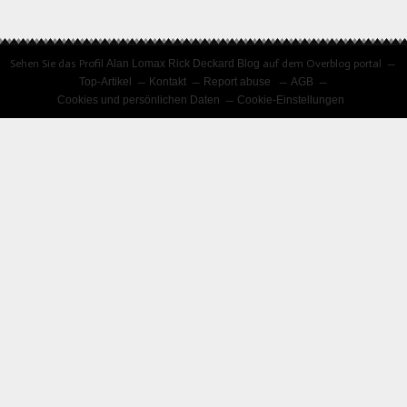
Sehen Sie das Profil
Alan Lomax Rick Deckard Blog
auf dem Overblog portal
Top-Artikel
Kontakt
Report abuse
AGB
Cookies und persönlichen Daten
Cookie-Einstellungen