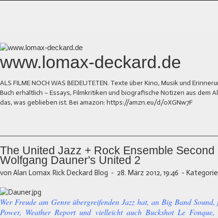
www.lomax-deckard.de
ALS FILME NOCH WAS BEDEUTETEN. Texte über Kino, Musik und Erinnerung.
Buch erhältlich – Essays, Filmkritiken und biografische Notizen aus dem
das, was geblieben ist. Bei amazon: https://amzn.eu/d/0XGNw7F
The United Jazz + Rock Ensemble Second 
Wolfgang Dauner's United 2
von Alan Lomax Rick Deckard Blog
-
28. März 2012, 19:46
-
Kategorie
Wer Freude am Genre übergreifenden Jazz hat, an Big Band Sound, f
Power, Weather Report und vielleicht auch Buckshot Le Fonque,