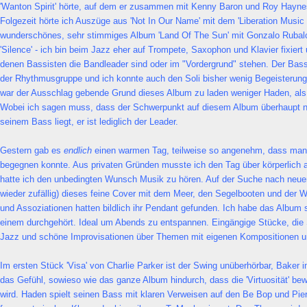
'Wanton Spirit' hörte, auf dem er zusammen mit Kenny Baron und Roy Hayne
Folgezeit hörte ich Auszüge aus 'Not In Our Name' mit dem 'Liberation Music 
wunderschönes, sehr stimmiges Album 'Land Of The Sun' mit Gonzalo Rubal
'Silence' - ich bin beim Jazz eher auf Trompete, Saxophon und Klavier fixiert
denen Bassisten die Bandleader sind oder im "Vordergrund" stehen. Der Bass 
der Rhythmusgruppe und ich konnte auch den Soli bisher wenig Begeisteru
war der Ausschlag gebende Grund dieses Album zu laden weniger Haden, als d
Wobei ich sagen muss, dass der Schwerpunkt auf diesem Album überhaupt n
seinem Bass liegt, er ist lediglich der Leader.
Gestern gab es
endlich
einen warmen Tag, teilweise so angenehm, dass man 
begegnen konnte. Aus privaten Gründen musste ich den Tag über körperlich 
hatte ich den unbedingten Wunsch Musik zu hören. Auf der Suche nach neue
wieder zufällig) dieses feine Cover mit dem Meer, den Segelbooten und der
und Assoziationen hatten bildlich ihr Pendant gefunden. Ich habe das Album
einem durchgehört. Ideal um Abends zu entspannen. Eingängige Stücke, di
Jazz und schöne Improvisationen über Themen mit eigenen Kompositionen u
Im ersten Stück 'Visa' von Charlie Parker ist der Swing unüberhörbar, Baker 
das Gefühl, sowieso wie das ganze Album hindurch, dass die 'Virtuosität' b
wird. Haden spielt seinen Bass mit klaren Verweisen auf den Be Bop und Piera