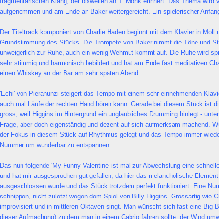
fragmentarischen Klang, der bisweilen an T. Monk erinnert. Das Thema wird v
aufgenommen und am Ende an Baker weitergereicht. Ein spielerischer Anfan
Der Titeltrack komponiert von Charlie Haden beginnt mit dem Klavier in Moll u
Grundstimmung des Stücks. Die Trompete von Baker nimmt die Töne und 
unweigerlich zur Ruhe, auch ein wenig Wehmut kommt auf. Die Ruhe wird spr
sehr stimmig und harmonisch bebildert und hat am Ende fast meditativen Char
einen Whiskey an der Bar am sehr späten Abend.
'Echi' von Pieranunzi steigert das Tempo mit einem sehr einnehmenden Klavier
auch mal Läufe der rechten Hand hören kann. Gerade bei diesem Stück ist d
gross, weil Higgins im Hintergrund ein unglaubliches Drumming hinlegt - unte
Frage, aber doch eigenständig und dezent auf sich aufmerksam machend. W
der Fokus in diesem Stück auf Rhythmus gelegt und das Tempo immer wieder 
Nummer um wunderbar zu entspannen.
Das nun folgende 'My Funny Valentine' ist mal zur Abwechslung eine schnelle
und hat mir ausgesprochen gut gefallen, da hier das melancholische Elemen
ausgeschlossen wurde und das Stück trotzdem perfekt funktioniert. Eine N
schnippen, nicht zuletzt wegen dem Spiel von Billy Higgins. Grossartig wie Ch
improvisiert und in mittleren Oktaven singt. Man wünscht sich fast eine Big 
dieser Aufmachung) zu dem man in einem Cabrio fahren sollte, der Wind um