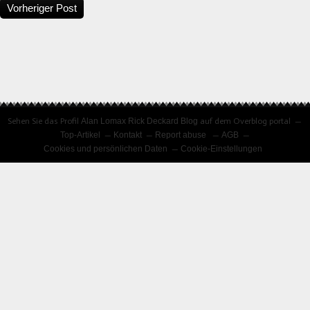
Vorheriger Post
Sehen Sie das Profil
Alan Lomax Rick Deckard Blog
auf dem Overblog portal
Top-Artikel
Kontakt
Report abuse
AGB
Cookies und persönlichen Daten
Cookie-Einstellungen