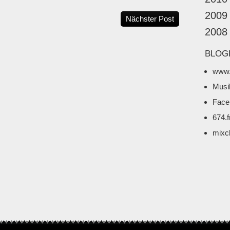
2009
Nächster Post
2008
BLOG
www.
Musi
Face
674.
mixc