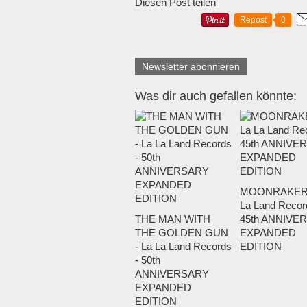
Diesen Post teilen
Repost
0
Newsletter abonnieren
Was dir auch gefallen könnte:
MOONRAKER 
La Land Recor
THE MAN WITH
45th ANNIVE
THE GOLDEN GUN
EXPANDED
- La La Land Records
EDITION
- 50th
ANNIVERSARY
EXPANDED
EDITION