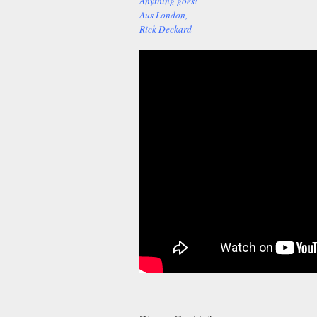
Anything goes!
Aus London,
Rick Deckard