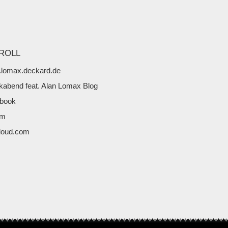
ROLL
lomax.deckard.de
kabend feat. Alan Lomax Blog
book
fm
loud.com