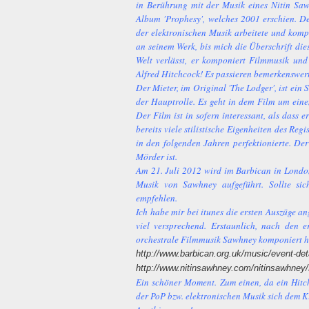
in Berührung mit der Musik eines Nitin Saw
Album 'Prophesy', welches 2001 erschien. D
der elektronischen Musik arbeitete und komp
an seinem Werk, bis mich die Überschrift diese
Welt verlässt, er komponiert Filmmusik und
Alfred Hitchcock! Es passieren bemerkenswert
Der Mieter, im Original 'The Lodger', ist ei
der Hauptrolle. Es geht in dem Film um eine
Der Film ist in sofern interessant, als dass e
bereits viele stilistische Eigenheiten des Reg
in den folgenden Jahren perfektionierte. De
Mörder ist.
Am 21. Juli 2012 wird im Barbican in London
Musik von Sawhney aufgeführt. Sollte sic
empfehlen.
Ich habe mir bei itunes die ersten Auszüge a
viel versprechend. Erstaunlich, nach den e
orchestrale Filmmusik Sawhney komponiert h
http://www.barbican.org.uk/music/event-de
http://www.nitinsawhney.com/nitinsawhney
Ein schöner Moment. Zum einen, da ein Hitch
der PoP bzw. elektronischen Musik sich dem K