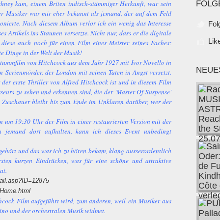
hney kam, einem Briten indisch-stämmiger Herkunft, war sein
FOLG
er Musiker war mir eher bekannt als jemand, der auf dem Feld
onierte. Nach diesem Album verlor ich ein wenig das Interesse
Fol
s Artikels ins Staunen versetzte. Nicht nur, dass er die digitale
Lik
 diese auch noch für einen Film eines Meister seines Faches:
e Dinge in der Welt der Musik!
n Stummfilm von Hitchcock aus dem Jahr 1927 mit Ivor Novello in
NEUE
n Serienmörder, der London mit seinen Taten in Angst versetzt.
r der erste Thriller von Alfred Hitchcock ist und in diesem Film
isseurs zu sehen und erkennen sind, die der 'Master Of Suspense'
r Zuschauer bleibt bis zum Ende im Unklaren darüber, wer der
 um 19:30 Uhr der Film in einer restaurierten Version mit der
h jemand dort aufhalten, kann ich dieses Event unbedingt
ngehört und das was ich zu hören bekam, klang ausserordentlich
rsten kurzen Eindrücken, was für eine schöne und attraktive
at.
tail.asp?ID=12875
/Home.html
cock Film aufgeführt wird, zum anderen, weil ein Musiker aus
ino und der orchestralen Musik widmet.