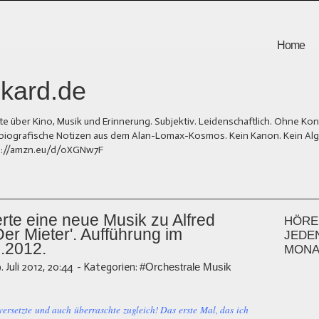
Home
kard.de
er Kino, Musik und Erinnerung. Subjektiv. Leidenschaftlich. Ohne Kons
und biografische Notizen aus dem Alan-Lomax-Kosmos. Kein Kanon. Kein Al
tps://amzn.eu/d/0XGNw7F
te eine neue Musik zu Alfred
HÖREN
er Mieter'. Aufführung im
JEDE
.2012.
MONA
9. Juli 2012, 20:44
-
Kategorien:
#Orchestrale Musik
versetzte und auch überraschte zugleich! Das erste Mal, das ich