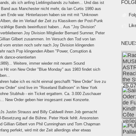
FOLG
ands, als ich anfing Lieblingsbands zu haben... Und das ist
e Band aus Manchester nicht mehr, da Ian Curtis 1980 aus
Fol
 am Ende war. Hinterlassen haben sie mit mit "Unknown
 Alben, die im Verlauf der Zeit zu Klassikern der Post-Punk
Lik
ählige Bands beeinflusst haben... Aus "Joy Division"
 verbliebenen Joy Division Mitglieder Bernard Sumner, Peter
 Gillian Gilbert zusammen. Im Versuch den Tod von Ian
NEUE
nd vom ersten noch sehr nach Joy Division klingenden
hr nach Pop klingenden Alben "Power, Corruption &
rk dance-orientierten
1989)... Weitere, immer wieder mit neuem Sound
ste Hit von New Order "Blue Monday" aus 1983 findet sich
ben...
Jahren habe ich es nicht einmal geschafft "New Order" live zu
ew Order" sind live im "Roseland Ballroom" in New York
 ohne Stubhub - ein Ticket ergattern. Ca. 3.000 Zuschauer
... New Order geben hier insgesamt zwei Konzerte.
s Justin Strauss and Billy Caldwell ihren Job gemacht
l-Besetzung auf die Bühne. Peter Hook fehlt. Ansonsten
d Gillian Gilbert von Phil Cunningham und Tom Chapman
ang perfekt, wird mit der Zeit allerdings eher etwas