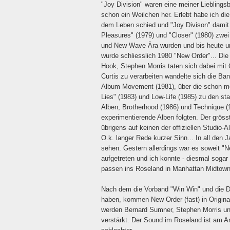
"Joy Division" waren eine meiner Lieblingsb
schon ein Weilchen her. Erlebt habe ich di
dem Leben schied und "Joy Divison" damit
Pleasures" (1979) und "Closer" (1980) zwei
und New Wave Ära wurden und bis heute unz
wurde schliesslich 1980 "New Order"... Die
Hook, Stephen Morris taten sich dabei mit
Curtis zu verarbeiten wandelte sich die Ba
Album Movement (1981), über die schon me
Lies" (1983) und Low-Life (1985) zu den sta
Alben, Brotherhood (1986) und Technique (
experimentierende Alben folgten. Der grös
übrigens auf keinen der offiziellen Studio-Al
O.k. langer Rede kurzer Sinn... In all den 
sehen. Gestern allerdings war es soweit "N
aufgetreten und ich konnte - diesmal sogar
passen ins Roseland in Manhattan Midtown
Nach dem die Vorband "Win Win" und die DJ
haben, kommen New Order (fast) in Origina
werden Bernard Sumner, Stephen Morris un
verstärkt. Der Sound im Roseland ist am Anf