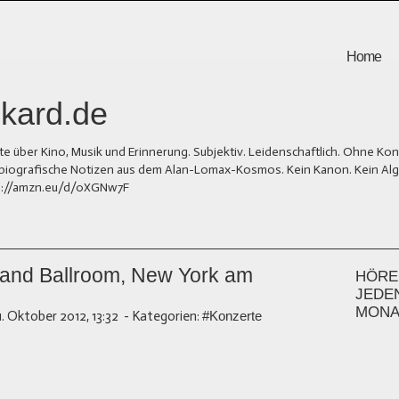
Home
kard.de
er Kino, Musik und Erinnerung. Subjektiv. Leidenschaftlich. Ohne Kons
und biografische Notizen aus dem Alan-Lomax-Kosmos. Kein Kanon. Kein Al
tps://amzn.eu/d/0XGNw7F
land Ballroom, New York am
HÖREN
JEDE
MONA
1. Oktober 2012, 13:32
-
Kategorien:
#Konzerte