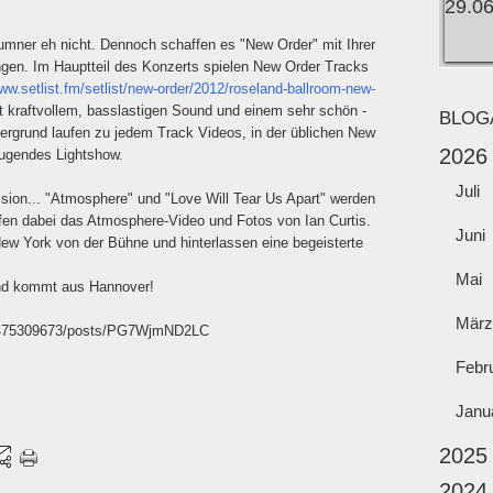
umner eh nicht. Dennoch schaffen es "New Order" mit Ihrer
ingen. Im Hauptteil des Konzerts spielen New Order Tracks
www.setlist.fm/setlist/new-order/2012/roseland-ballroom-new-
t kraftvollem, basslastigen Sound und einem sehr schön -
BLOG
tergrund laufen zu jedem Track Videos, in der üblichen New
2026
eugendes Lightshow.
Juli
vision... "Atmosphere" und "Love Will Tear Us Apart" werden
ufen dabei das Atmosphere-Video und Fotos von Ian Curtis.
Juni
w York von der Bühne und hinterlassen eine begeisterte
Mai
und kommt aus Hannover!
März
04475309673/posts/PG7WjmND2LC
Febr
Janu
2025
2024