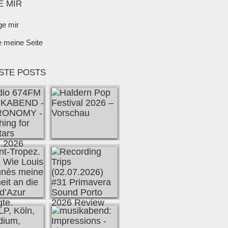
E MIR
ge mir
e meine Seite
STE POSTS