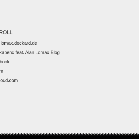
ROLL
lomax.deckard.de
kabend feat. Alan Lomax Blog
book
fm
loud.com