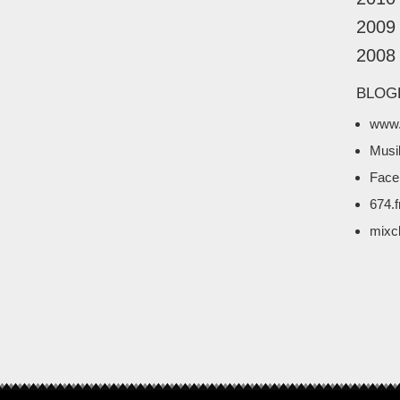
2009
2008
BLOG
www.
Musi
Face
674.
mixc