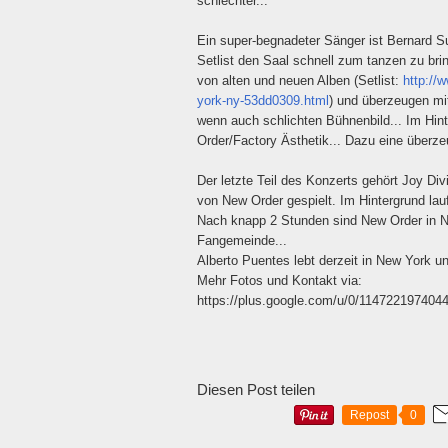
schlechter...
Ein super-begnadeter Sänger ist Bernard S
Setlist den Saal schnell zum tanzen zu br
von alten und neuen Alben (Setlist:
http://
york-ny-53dd0309.html
) und überzeugen mi
wenn auch schlichten Bühnenbild... Im Hin
Order/Factory Ästhetik... Dazu eine überz
Der letzte Teil des Konzerts gehört Joy Di
von New Order gespielt. Im Hintergrund la
Nach knapp 2 Stunden sind New Order in Ne
Fangemeinde...
Alberto Puentes lebt derzeit in New York 
Mehr Fotos und Kontakt via:
https://plus.google.com/u/0/1147221974
Diesen Post teilen
Repost
0