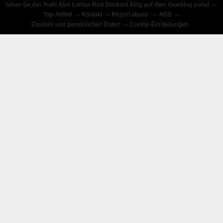
Sehen Sie das Profil
Alan Lomax Rick Deckard Blog
auf dem Overblog portal
Top-Artikel
Kontakt
Report abuse
AGB
Cookies und persönlichen Daten
Cookie-Einstellungen