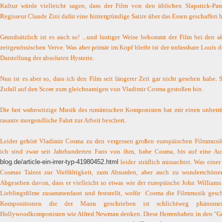
Kultur würde vielleicht sagen, dass der Film von den üblichen Slapstick-Pa
Regisseur Claude Zini dafür eine hintergründige Satire
über das Essen geschaffen h
Grundsätzlich ist es auch so! ...und lustiger Weise bekommt der Film bei den 
zeitgenössischen Verve. Was aber primär im Kopf bleibt ist der unfassbare Louis d
Darstellung der absoluten Hysterie.
Nun ist es aber so, dass ich den Film seit längerer Zeit gar nicht gesehen habe.
Zufall auf den Score zum gleichnamigen von Vladimir Cosma gestoßen bin.
Die fast wahnwitzige Musik des rumänischen Komponisten hat mir einen unbetrü
rasante morgendliche Fahrt zur Arbeit beschert.
Leider gehört Vladimir Cosma zu den vergessen großen europäischen Filmmus
ich sind zwar seit Jahrhunderten Fans von ihm, habe Cosma, bis auf eine 
blog.de/article-ein-irrer-typ-41980452.html
leider sträflich missachtet. Was eine
Cosmas Talent zur Vielfältigkeit, zum Absurden, aber auch zu wunderschönen
Abgesehen davon, dass er vielleicht so etwas wie der europäische John Williams 
Lieblingsfilme zusammenfasst und feststellt, wofür Cosma die Filmmusik gesc
Kompositionen die der Mann geschrieben ist schlichtweg phänom
Hollywoodkomponisten wie Alfred Newman denken. Diese Herrenhaben in den "Go