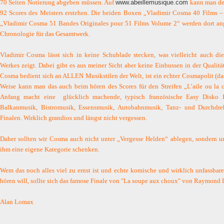
70 Seiten Notierung abgeben müssen. Auf
www.abeillemusique.com
kann man der
92 Scores des Meisters erstehen. Die beiden Boxen „Vladimir Cosma 40 Films –
„Vladimir Cosma 51 Bandes Originales pour 51 Films Volume 2“ werden dort ang
Chronologie für das Gesamtwerk.
Vladimir Cosma lässt sich in keine Schublade stecken, was vielleicht auch di
Werkes zeigt. Dabei gibt es aus meiner Sicht aber keine Einbussen in der Qualität.
Cosma bedient sich an ALLEN Musikstilen der Welt, ist ein echter Cosmapolit (das 
Weise kann man das auch beim hören des Scores für den Streifen „L’aile ou la 
Anfang macht eine
glücklich machende, typisch französische Easy Disko
Balkanmusik, Bistromusik, Essensmusik, Autobahnmusik, Tanz- und Durchdre
Finalen. Wirklich grandios und längst nicht vergessen.
Daher sollten wir Cosma auch nicht unter „Vergesse Helden“ ablegen, sondern 
ihm eine eigene Kategorie schenken.
Wem das noch alles viel zu ernst ist und echte komische und wirklich unfassb
hören will, sollte sich das famose Finale von "
La soupe aux choux" von Raymond L
Alan Lomax