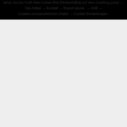
Sehen Sie das Profil
Alan Lomax Rick Deckard Blog
auf dem Overblog portal
Top-Artikel
Kontakt
Report abuse
AGB
Cookies und persönlichen Daten
Cookie-Einstellungen