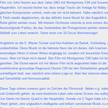
Film von John Huston aus dem Jahre 1962 mit Montgomery Clift und Susann
Hauptrollen. Ich wusste bisher nur, dass einige Tracks als Vorlage für Ridley 
gleichen Komponisten vertont, mehr war mir nicht bekannt. Habe natürlich sofo
5 Titeln wieder abgebrochen, da das definitiv keine Musik für den Augenblick 
Ruhe gehört werden muss. Mit kleinem Orchester vertonte er eine extrem di
beunruhigende Partitur, die das Seelenleben der Protagonisten perfekt unter
bildhaft zum Leben erweckt. Seine erste von 18 Oscar Nominierungen.
Angelehnt an die II. Wiener Schule sind hier Anleihen an Bartok, Schönberg
unüberhörbar. Diese Musik ist die härteste Nuss die ich dieses Jahr knacken
erstmaligen Hören in keiner Weise eingängig ist, sondern mit äusserster Kon
muss. Aber ich freue mich darauf. Den Film mit Montgomery Clift habe ich bis
gesehen. Der Grund warum ich mir diesen Film nicht angesehen habe ist die 
zweifelsohne grossartige Regisseur) Huston Clift bei den Dreharbeiten gequält
unintelligent hielt, was natürlich eine infame Lüge ist. Aber hier stiessen eben
auf Sensibilität und Homosexualität.
Diese Tage stehen sowieso ganz im Zeichen der Filmmusik. Neben o.g. habe 
viel Goldsmith gehört, da verschiedenste Label viele seiner Scores neu aufleg
Joe Dante mit Dennis Quaid in der Hauptrolle). Gerade vor 2 Tagen habe ich 
'Alien' gehört, eine unglaublich intelligente und brillant verstörende Musik z