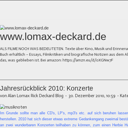
www.lomax-deckard.de
ALS FILME NOCH WAS BEDEUTETEN. Texte über Kino, Musik und Erinnerung.
Buch erhältlich – Essays, Filmkritiken und biografische Notizen aus dem
das, was geblieben ist. Bei amazon: https://amzn.eu/d/0XGNw7F
Jahresrückblick 2010: Konzerte
von Alan Lomax Rick Deckard Blog
-
30. Dezember 2010, 10:59
-
Kate
Im Grunde sollte man alle CD's, LP's, mp3's etc. auf sich beruhen lasse
herstellen. 2010 hat sich dieser etwas extreme Gedankengang zweimal bestäti
an zwei wunderbaren Konzerten teilhaben zu können, zum einen Herbie H