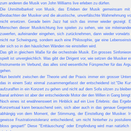
zum anderen die Musik von John Williams live erleben zu dürfen.
Die
Unmittelbarkeit
von Musik, das Erleben der Musik
gemeinsam
mit 
Beobachten
der Musiker und die akustische, unverfälschte Wahrnehmung v
nicht ersetzen. Gerade beim Jazz hat sich das immer wieder gezeigt. Es
Menschen dieser Musikrichtung live spielen zu sehen, wie sie miteinander 
zuwerfen, aufeinander eingehen, sich zurücknehmen, dann wieder vorwärts
nicht nur Schwingung, sondern auch eine Philosophie, gar eine Lebenseinst
der sich so in den häuslichen Wänden nie einstellen wird.
Das gilt in gleichem Maße für die orchestrale Musik. Ein grosses Sinfonie
spielt ist unvergleichlich. Was gibt der Dirigent vor, wie setzen die Musiker 
Instrumente im Verbund, das alles sind wesentliche Fürsprecher für das Ar
gehen.
Nun besteht zwischen der Theorie und der Praxis immer ein grosser Unte
das in einem Satz einmal zusammengefasst der entscheidend ist:"Die Kuns
aufzuraffen in ein Konzert zu gehen und nicht auf dem Sofa sitzen zu bleiben
banal anhören ist aber der entscheidende Motor der den Willen in Gang bringt
Noch eines ist erwähnenswert im Hinblick auf ein Live Erlebnis: das Ergeb
Konzertsaal kann berauschend sein, sich aber auch in das genaue Gegentei
abhängig von dem Moment, der Stimmung, der Einstellung der Musiker. In
gewisse Frustrationstoleranz entscheidend, um nicht hinterher zu postulier
bloss gespart!" Diese "Enttäuschung" oder Empfindung wird man natürlich b