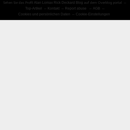
Sehen Sie das Profil
Alan Lomax Rick Deckard Blog
auf dem Overblog portal
Top-Artikel
Kontakt
Report abuse
AGB
Cookies und persönlichen Daten
Cookie-Einstellungen