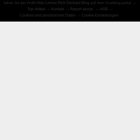
Sehen Sie das Profil
Alan Lomax Rick Deckard Blog
auf dem Overblog portal
Top-Artikel
Kontakt
Report abuse
AGB
Cookies und persönlichen Daten
Cookie-Einstellungen