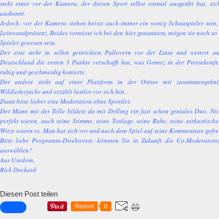
steht einer vor der Kamera, der diesen Sport selbst einmal ausgeübt hat, sic
auskennt.
Jedoch: vor der Kamera stehen heisst auch immer ein wenig Schauspieler sein,
Leinwandpräsenz. Beides vermisse ich bei den hier genannten, mögen sie noch so 
Spieler gewesen sein.
Der eine steht in selbst gestrickten Pullovern vor der Linse und wettert a
Deutschland die ersten 3 Punkte verschafft hat, was Gomez in der Pressekonfer
ruhig und geschmeidig konterte.
Der andere steht auf einer Plattform in der Ostsee mit zusammengekn
Wildlederjacke und erzählt lustlos vor sich hin.
Dann bitte lieber eine Moderation ohne Sportler.
Der Mann mit der Tolle bildete da mit Delling ein fast schon geniales Duo. Nic
perfekt waren, auch seine Stimme, seine Tonlage, seine Ruhe, seine sarkastisch
Witze waren es.
Man hat sich vor und nach dem Spiel auf seine Kommentare gefre
Bitte liebe Programm-Direktoren: könnten Sie in Zukunft die Co-Moderatore
auswählen?
Aus Usedom,
Rick Deckard
Diesen Post teilen
Repost
0