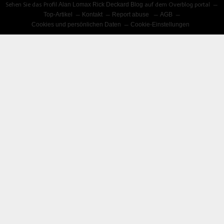
Sehen Sie das Profil
Alan Lomax Rick Deckard Blog
auf dem Overblog portal
Top-Artikel
Kontakt
Report abuse
AGB
Cookies und persönlichen Daten
Cookie-Einstellungen