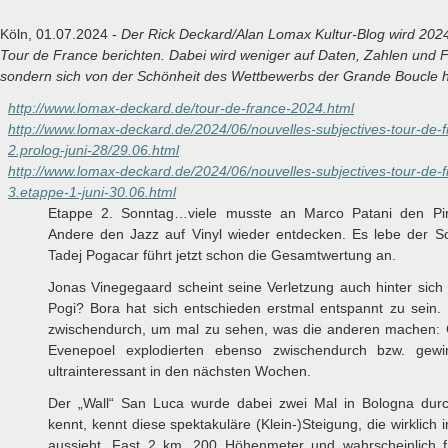
Köln, 01.07.2024 -
Der Rick Deckard/Alan Lomax Kultur-Blog wird 202
Tour de France berichten. Dabei wird weniger auf Daten, Zahlen und 
sondern sich von der Schönheit des Wettbewerbs der Grande Boucle h
http://www.lomax-deckard.de/tour-de-france-2024.html
http://www.lomax-deckard.de/2024/06/nouvelles-subjectives-tour-de-
2.prolog-juni-28/29.06.html
http://www.lomax-deckard.de/2024/06/nouvelles-subjectives-tour-de-
3.etappe-1-juni-30.06.html
Etappe 2. Sonntag…viele musste an Marco Patani den Pi
Andere den Jazz auf Vinyl wieder entdecken. Es lebe der S
Tadej Pogacar führt jetzt schon die Gesamtwertung an.
Jonas Vinegegaard scheint seine Verletzung auch hinter sic
Pogi? Bora hat sich entschieden erstmal entspannt zu sein.
zwischendurch, um mal zu sehen, was die anderen machen: 
Evenepoel explodierten ebenso zwischendurch bzw. gew
ultrainteressant in den nächsten Wochen.
Der „Wall“ San Luca wurde dabei zwei Mal in Bologna dur
kennt, kennt diese spektakuläre (Klein-)Steigung, die wirklich
aussieht. Fast 2 km, 200 Höhenmeter und wahrscheinlich f