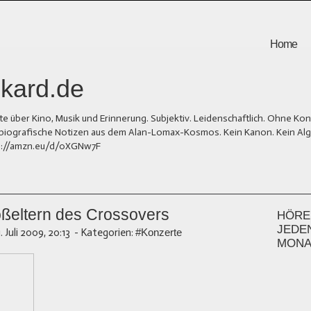
Home
kard.de
er Kino, Musik und Erinnerung. Subjektiv. Leidenschaftlich. Ohne Kons
und biografische Notizen aus dem Alan-Lomax-Kosmos. Kein Kanon. Kein Al
tps://amzn.eu/d/0XGNw7F
oßeltern des Crossovers
HÖREN
JEDE
1. Juli 2009, 20:13
-
Kategorien:
#Konzerte
MONA