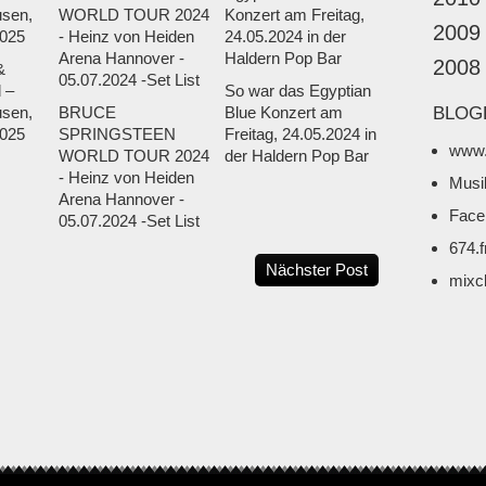
2009
2008
&
 –
So war das Egyptian
sen,
BRUCE
Blue Konzert am
BLOG
025
SPRINGSTEEN
Freitag, 24.05.2024 in
www.
WORLD TOUR 2024
der Haldern Pop Bar
- Heinz von Heiden
Musi
Arena Hannover -
Face
05.07.2024 -Set List
674.
Nächster Post
mixc