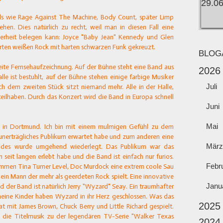
ands wie Rage Against The Machine, Body Count, später Limp
ehen. Dies natürlich zu recht, weil man in diesen Fall eine
cherheit belegen kann: Joyce "Baby Jean" Kennedy und Glen
arten weißen Rock mit harten schwarzen Funk gekreuzt.
BLOG
eite Fernsehaufzeichnung. Auf der Bühne steht eine Band aus
2026
le ist bestuhlt, auf der Bühne stehen einige farbige Musiker
Juli
ach dem zweiten Stück sitzt niemand mehr. Alle in der Halle,
teilhaben. Durch das Konzert wird die Band in Europa schnell
Juni
Mai
so in Dortmund. Ich bin mit einem mulmigen Gefühl zu dem
 unerträgliches Publikum erwartet habe und zum anderen eine
März
 Beides wurde umgehend wiederlegt. Das Publikum war das
 seit langen erlebt habe und die Band ist einfach nur furios.
Febr
limmen Tina Turner Level, Doc Murdock eine extrem coole Sau
in Mann der mehr als geerdeten Rock spielt. Eine innovative
Janu
 der Band ist natürlich Jerry "Wyzard" Seay. Ein traumhafter
meine Kinder haben Wyzard in ihr Herz geschlossen. Was das
2025
 mit James Brown, Chuck Berry und Little Richard gespielt.
die Titelmusik zu der legendären TV-Serie "Walker Texas
2024