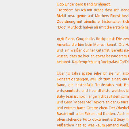
Udo Lindenberg Band rumhängt.
Trotzdem bin ich mir sicher, dass sich B
Bizkit uva. gerne auf Mothers Finest bezi
Zuordnung mit ziemlicher historischer Si
"Doc" Murdock haben als (mit die ersten) h
1978 Essen, Grugahalle, Rockpalast. Die zw
Amerika die hier kein Mensch kennt. Die Hal
und ein weißer dünner Gitarrist. Bereits n
wissen, dass sie hier an etwas besonderem 
bekannt. Kaufempfehlung Rockpalast DVD!
Über 30 Jahre später sehe ich sie nun al
Konzert gegangen, weil ich zum einen, ein
Band, die bestenfalls Trashstatus hat.
entspannteste und freundlichste welches ich
Baby Jean ist noch lange nicht auf dem sch
und Gary "Moses Mo" Moore an der Gitarre e
und extrem harte Gitarre eben. Der Oberheld
Bassist mit allen Ecken und Kanten. Auch 
oben stehende Foto dokumentiert! Seay hat
Außerdem hat er, was kaum jemand weiß, 