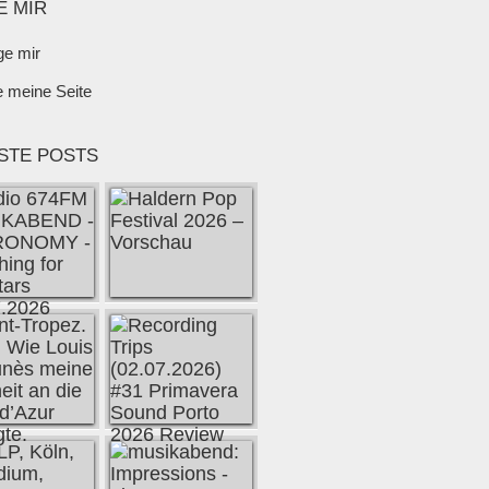
E MIR
ge mir
e meine Seite
STE POSTS