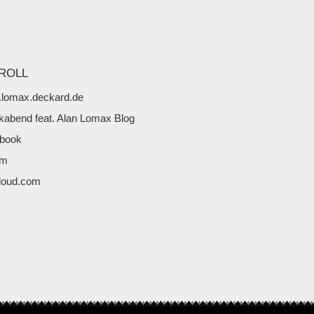
ROLL
lomax.deckard.de
kabend feat. Alan Lomax Blog
book
fm
loud.com