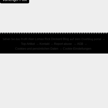
Sehen Sie das Profil
Alan Lomax Rick Deckard Blog
auf dem Overblog portal
Top-Artikel
Kontakt
Report abuse
AGB
Cookies und persönlichen Daten
Cookie-Einstellungen