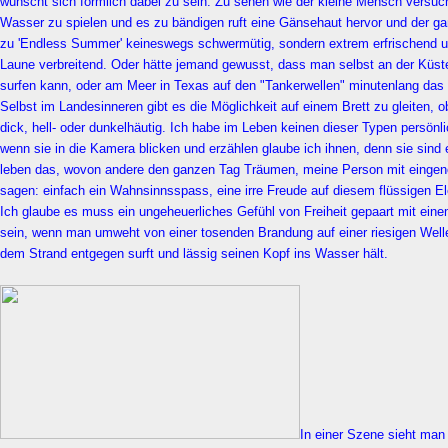
wünscht sich förmlich dabei zu sein. Zu sehen wie der kleine Mensch versu
Wasser zu spielen und es zu bändigen ruft eine Gänsehaut hervor und der g
zu 'Endless Summer' keineswegs schwermütig, sondern extrem erfrischend un
Laune verbreitend. Oder hätte jemand gewusst, dass man selbst an der Küste
surfen kann, oder am Meer in Texas auf den "Tankerwellen" minutenlang da
Selbst im Landesinneren gibt es die Möglichkeit auf einem Brett zu gleiten, o
dick, hell- oder dunkelhäutig. Ich habe im Leben keinen dieser Typen persönl
wenn sie in die Kamera blicken und erzählen glaube ich ihnen, denn sie sind 
leben das, wovon andere den ganzen Tag Träumen, meine Person mit eingen
sagen: einfach ein Wahnsinnsspass, eine irre Freude auf diesem flüssigen E
Ich glaube es muss ein ungeheuerliches Gefühl von Freiheit gepaart mit einem
sein, wenn man umweht von einer tosenden Brandung auf einer riesigen Well
dem Strand entgegen surft und lässig seinen Kopf ins Wasser hält.
In einer Szene sieht man