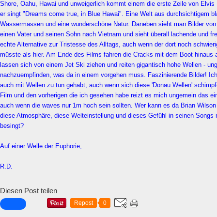
Shore, Oahu, Hawai und unweigerlich kommt einem die erste Zeile von Elvis 
er singt "Dreams come true, in Blue Hawai". Eine Welt aus durchsichtigem b
Wassermassen und eine wunderschöne Natur. Daneben sieht man Bilder von de
einen Vater und seinen Sohn nach Vietnam und sieht überall lachende und fre
echte Alternative zur Tristesse des Alltags, auch wenn der dort noch schwier
müsste als hier. Am Ende des Films fahren die Cracks mit dem Boot hinaus a
lassen sich von einem Jet Ski ziehen und reiten gigantisch hohe Wellen - un
nachzuempfinden, was da in einem vorgehen muss. Faszinierende Bilder! Ic
auch mit Wellen zu tun gehabt, auch wenn sich diese 'Donau Wellen' schimp
Film und den vorherigen die ich gesehen habe reizt es mich ungemein das e
auch wenn die waves nur 1m hoch sein sollten. Wer kann es da Brian Wilso
diese Atmosphäre, diese Welteinstellung und dieses Gefühl in seinen Songs
besingt?
Auf einer Welle der Euphorie,
R.D.
Diesen Post teilen
Repost
0