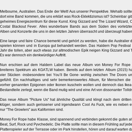
Melbourne, Australien. Das Ende der Welt! Aus unserer Perspektive. Wehalb sollt
dort eine Band kommen, die uns erklärt was Rock-Eklektizismus ist?
Scheinbar gib
geheimes Energiezentrum für diese Kunst. King Gizzard and The Lizard Wizard, C
Costal Blackout Fever. Alles wunderbare Bands aus dem Süden des vorletzten
Alben und Konzerte die uns in den letzten Jahren überrascht und überzeugt haben
Eine lange und faire Chance bemerkt und gehört zu werden, habe die Australier d
spielen können und in Europa gut behandelt werden. Das Haldern Pop Festival ha
Jahr die tollen, aber auch etwas zur altmodischen Epik neigen King Gizzard and 
Es war dennoch ein denkwürdiger Auftritt.
Nun erschien auf dem Haldern Label das neue Album von Money For Rope d
breiteres Spektrum als KGATLW haben. Bereits auf dem letzten Album (2015) ha
vier Stücken -insbesondere bei You’ll Be Gone- wohlig zwischen The Doors u
gefühlt. Ein nachhaltiges und sehr bemerkenswertes Album, für Menschen di
vorher genannten Epigonen oder Ikonen kuscheln wollen und dennoch das Ikea-
Bestandteile zerlegt, wenn die Band mutig wird und eine Art von dissonanter Tolldre
Das neue Album "Picture Us" hat ähnliche Qualität und klingt nach dem dritte
klüger, sondern auch gerissener und irgendwann Cool As Fuck, wie es neben e
nur "The Growlers" aus Kalifornien sind.
Money For Rope habe Klasse, sind spannend und verbinden gekonnt die guten al
Beat, Surf, Rock und Pyvchedelic. Die Platte sollte man in diesem Frühling auf je
Plattenspieler auf der Terrasse oder im Park hinstellen, hören und darauf warten da