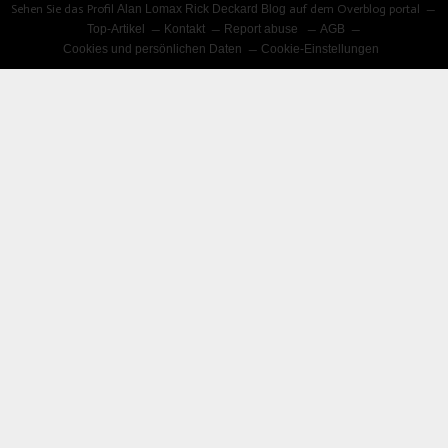
Sehen Sie das Profil
Alan Lomax Rick Deckard Blog
auf dem Overblog portal
Top-Artikel
Kontakt
Report abuse
AGB
Cookies und persönlichen Daten
Cookie-Einstellungen