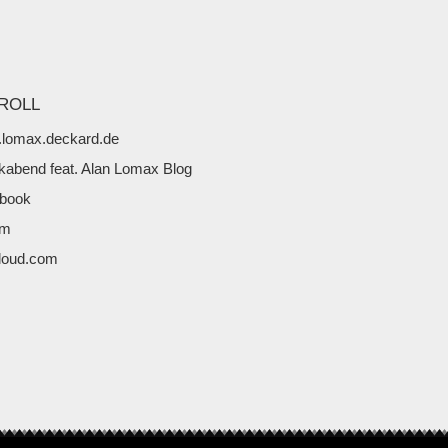
ROLL
lomax.deckard.de
kabend feat. Alan Lomax Blog
book
fm
loud.com