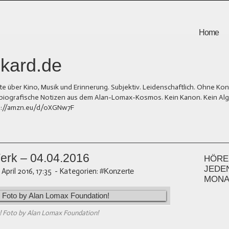
Home
kard.de
er Kino, Musik und Erinnerung. Subjektiv. Leidenschaftlich. Ohne Kons
und biografische Notizen aus dem Alan-Lomax-Kosmos. Kein Kanon. Kein Al
tps://amzn.eu/d/0XGNw7F
rk – 04.04.2016
HÖREN
JEDE
. April 2016, 17:35
-
Kategorien:
#Konzerte
MONA
! Foto by Alan Lomax Foundation!