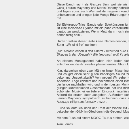
Diese Band macht als Ganzes Sinn, weil sie wie ei
Cook, Lauren Mayberry und Martin Doherty schreibe
und legen somit auch Wert auf den eigenen kompl
unbekannten und bringen jede Menge Erfahrungen 
mit.
Bei Elektropop-Trios, Bands oder Solokünstlern is
ist eine melodiöse Hymne mit ein paar verschlurf
Laptop zu produzieren. Wenn Mutti dann noch eine
schon fertig sein!?
Und ich will an dieser Stelle keine Namen nennen, 
Song „Wir sind frei“ punkten:
„Die Träume enden in den Charts / Bedienen eure Li
Sklaven in der Überzahl / Wie lang noch wollt ihr lei
An diesem Montagabend haben sich leider nic
entscheiden, die ihr zweites phänomenales Album
Klar, da stehen eben zwei Männer hinter Maschinen 
und es gibt einen sehr guten knackigen Sound 
bekommt! Unspektakulär? Von wegen! Wir sehen u
Anderson Tage erinnert und bekommen einen klassi
der lange nachhallen wird und in den besten Mo
gültigen künstlerischen Gesamtansatz hat und nic
schönster Musik, einen tieferen Eindruck hinterläs
Akkord die ersten Ideen ausgehen. Außerdem scha
Lauren Mayberry sympathisch zu betonen, dass si
Aussage triftig transformativ triezen.
…und so laufe ich dann den Rest der Woche m
peitschenden GUN im Glied durch die Gegend. Mus
Mit dem Fuss auf einem MOOG Taurus stehen, wie Ian
Alan Lomax