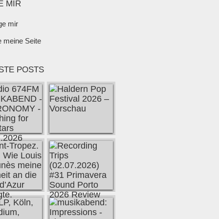
E MIR
ge mir
e meine Seite
STE POSTS