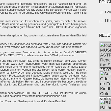
FOLG
ne klassische Rockband funktioniert, die sie natürlich nicht sind. Ian
n und produzieren ihren kinetischen charttauglichen Elektro-Pop selbst
exen künstlerischen Ansatz. Dabei sind die beiden Herren auch keine
Fol
von Bands wie Aerogramme, The Unwinding Hours und The Twilight Sad
Lik
t das nicht immer so. Inzwischen weiß jeder, dass es nicht sehr schwer
ten Beats und ein wenig gerumpele und gezierpele auf dem hauseigenen
 einigermaßen gute Stimme hat, sollte der TOP10 Hit doch eigentlich
NEUE
denen das gelungen ist, sondern selbst mit einem Zitat auf dem Blumfeld
eder / Ein Höhenflug und dann das wars / Die Erde hat euch wieder / Ihr
den / Wer frei sein will, hat keine Wahl / Wir müssen uns Entscheiden“
ht ganz so viele Zuschauer für die schottische Band CHVRCHES
 EVERY OPEN EYE im halb ausverkauften E-Werk präsentierten.
und eine sehr süße Frau singt, es glühen ein paar (sehr viele) Lichter
zu hören. Wäre auch merkwürdig, wenn man das schlecht abgemischt
nd hören eine kompakte, schlüssige Performance die an beste Laurie
chen brillianten Vortrag mit grandiosen Synthesizer-Motiven geliefert
menten an New Order und Depeche Mode erinnern. Weil das Trio einen
ht von 4 Produzenten und 7 Songwritern erfunden wurde, sondern nebst
st, als so manchen Gitarrenband, die bereits nach dem ersten Fis-Moll-
ffen es die beiden Herren und insbesondere die besonders niedliche
e Musik- und Kulturkenner sind und ihre Musik, sowie Artdesign und
it einem beschwingten THE MOTHER WE SHARE im Herzen und einem
ik kann so schön, verstörend und lebensbejahend sein.
 Cook, der überhaupt nicht zu alt für diese Band ist!