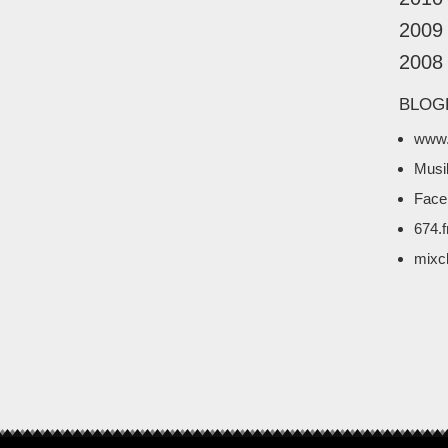
2009
2008
BLOG
www.
Musi
Face
674.
mixc