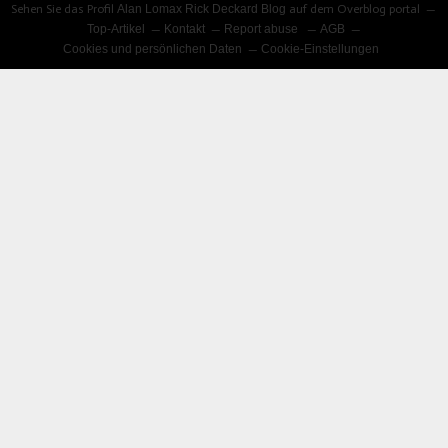
Sehen Sie das Profil
Alan Lomax Rick Deckard Blog
auf dem Overblog portal
Top-Artikel
Kontakt
Report abuse
AGB
Cookies und persönlichen Daten
Cookie-Einstellungen