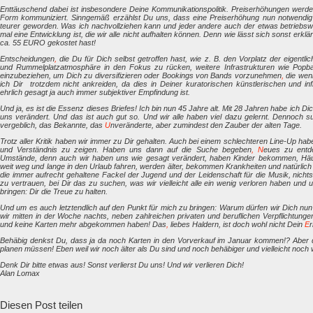
Enttäuschend dabei ist insbesondere Deine Kommunikationspolitik. Preiserhöhungen werden e
Form kommuniziert. Sinngemäß erzählst Du uns, dass eine Preiserhöhung nun notwendig 
teurer geworden. Was ich nachvollziehen kann und jeder andere auch der etwas betriebswir
mal eine Entwicklung ist, die wir alle nicht aufhalten können. Denn wie lässt sich sonst erk
ca. 55 EURO gekostet hast!
Entscheidungen
,
die Du für Dich selbst getroffen hast, wie z. B. den Vorplatz der eigentli
und Rummelplatzatmosphäre in den Fokus zu rücken, weitere Infrastrukturen wie Popbar,
einzubeziehen, um Dich zu diversifizieren oder Bookings von Bands vorzunehmen
,
die weni
ich Dir trotzdem nicht ankreiden, da dies in Deiner kuratorischen künstlerischen und infr
ehrlich gesagt ja auch immer subjektiver Empfindung ist.
Und ja, es ist die Essenz dieses Briefes! Ich bin nun 45 Jahre alt. Mit 28 Jahren habe ich Di
uns verändert. Und das ist auch gut so. Und wir alle haben viel dazu gelernt. Dennoch suc
vergeblich, das Bekannte, das
U
nveränderte, aber zumindest den Zauber der alten Tage.
Trotz aller Kritik haben wir immer zu Dir gehalten. Auch bei einem schlechteren Line-Up ha
und Verständnis zu zeigen. Haben uns dann auf die Suche begeben
,
N
eues zu entde
Umstände, denn auch wir haben uns wie gesagt verändert, haben Kinder bekommen, Häus
weit weg und lange in den Urlaub fahren, werden älter, bekommen Krankheiten und natürlich 
die immer aufrecht gehaltene Fackel der Jugend und der Leidenschaft für die Musik, nicht
zu vertrauen, bei Dir das zu suchen, was wir vielleicht alle ein wenig verloren haben und
bringen: Dir die Treue zu halten.
Und um es auch letztendlich auf den Punkt für mich zu bringen: Warum dürfen wir Dich n
wir mitten in der Woche nachts, neben zahlreichen privaten und beruflichen Verpflichtun
und keine Karten mehr abgekommen haben! Das
,
liebes Haldern, ist doch wohl nicht Dein
E
r
Behäbig denkst Du, dass ja da noch Karten in den Vorverkauf im Januar kommen!? Aber d
planen müssen! Eben weil wir noch älter als Du sind und noch behäbiger und vielleicht noch
Denk Dir bitte etwas aus! Sonst verlierst Du uns! Und wir verlieren Dich!
Alan Lomax
Diesen Post teilen