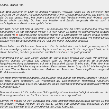
Liebes Haldern-Pop,
Seit 1998 besuche ich Dich mit meinen Freunden. Vielleicht haben wir die schönsten Te
Jahre mit Dir verbracht. Auf jeden Fall haben wir immer Deinen Enthusiasmus und Deine Auth
die Du uns gezeigt hast, hat unsere Leidenschaft des Musiksammelns und –hören
s
berei
immer wieder bestätigt. Du hast uns Musiker und Bands vorgestellt, die wir noch 
zurückgebracht
,
die wir immer geliebt haben.
Um Dich herum hat sich in unserem Freundeskreis eine Art selbst aufgebautes Universum 
beschäftigen wir uns ganzjährig mit Dir. Für Dich haben wir Dinge wie Biergarnituren, Kühlsch
die sonst nie
in
unseren Besitz gegangen wären. Für Dich haben wir unsere Urlaub geplant
zeitlich koordiniert, Krankheiten ausgestanden, nur um Dich zu besuchen. Wir haben Dir 
ebenso viele Euros geschenkt und Du hast uns immer viel zurückgegeben.
Dabei haben wir Dich immer bewundert. Die Schönheit der Landschaft genossen, das frie
diesen einmaligen, oftmals zitierten Mythos und Verve
,
den Du Dir angeeignet hast
,
in di
davon berichtet, darüber geschrieben und Dich somit auch mit groß gemacht.
Irgendwann vor ein paar Jahren zogen auf einmal graue Wolken auf! Nicht wie gewohnt ü
Deinem eigenen Verhalten. Die Gründe dafür zu finden, die Ursachen zu analysieren
Negativentwicklung aufzuzeigen, soll nicht Bestandteil dieses Briefes sein. Falls aber Int
gerne eine ausführliche Analyse anbieten. Denn neben diesem blog, bin ich Marketingberat
mit dem Thema Transformation von Marken und Produkten. Denn simplifiziert dargestellt
Produkttransformation.
Anspruch und Wirklichkeit haben Dich erwischt! Den Mythos des unverwundbaren Festivals m
Du leider nicht bestanden
.
Die Wirklichkeit der wirtschaftlichen finanziellen Anspr
Changemanagement, sowie die Anpassung an die technische und prozessoptimierte Wirklichke
Kundenbindung?
Und somit muss ich Dir leider eine Selbstgefälligkeit und Amateurhaftigkeit attestieren, die
Reiz ausgemacht hat und für Deine Verteranen aber unzeitgemäß ist.
Obwohl wir
n
achts für Dich aufstehen, um Deine Eintrittskarten abzufordern, werden wir be
Mit anderen Worten: Kunden
,
die Dir seit 17 Jahren treu ergeben sind, enttäuscht Du dam
dürfen, weil Dein Ruf größer geworden ist, als Deine Kapazität.