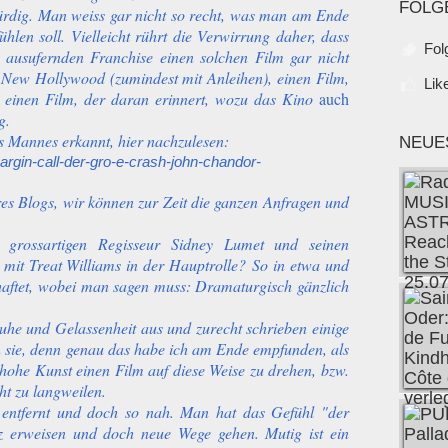
FOLG
rdig. Man weiss gar nicht so recht, was man am Ende
len soll. Vielleicht rührt die Verwirrung daher, dass
Fol
 ausufernden Franchise einen solchen Film gar nicht
s New Hollywood (zumindest mit Anleihen), einen Film,
Lik
t, einen Film, der daran erinnert, wozu das Kino
auch
g.
es Mannes erkannt, hier nachzulesen:
NEUE
argin-call-der-gro-e-crash-john-chandor-
eres Blogs, wir können zur Zeit die ganzen Anfragen und
n grossartigen Regisseur Sidney Lumet und seinen
' mit Treat Williams in der Hauptrolle? So in etwa und
rhaftet, wobei man sagen muss: Dramaturgisch gänzlich
uhe und Gelassenheit aus und zurecht schrieben einige
n sie, denn genau das habe ich am Ende empfunden, als
 hohe Kunst einen Film auf diese Weise zu drehen, bzw.
ht zu langweilen.
it entfernt und doch so nah. Man hat das Gefühl "der
nz erweisen und doch neue Wege gehen. Mutig ist ein