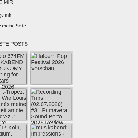
E MIR
ge mir
e meine Seite
STE POSTS