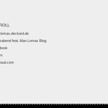
ROLL
lomax.deckard.de
kabend feat. Alan Lomax Blog
book
fm
loud.com