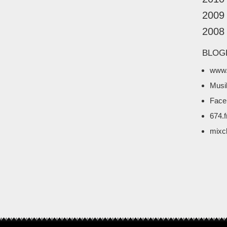
2009
2008
BLOG
www.
Musi
Face
674.
mixc