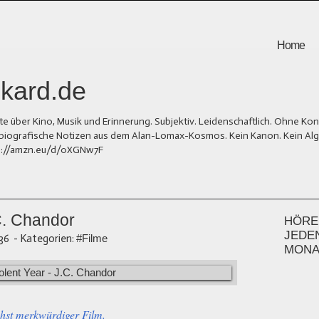
Home
kard.de
er Kino, Musik und Erinnerung. Subjektiv. Leidenschaftlich. Ohne Kons
und biografische Notizen aus dem Alan-Lomax-Kosmos. Kein Kanon. Kein Al
tps://amzn.eu/d/0XGNw7F
.C. Chandor
HÖREN
JEDE
:36
-
Kategorien:
#Filme
MONA
hst merkwürdiger Film.