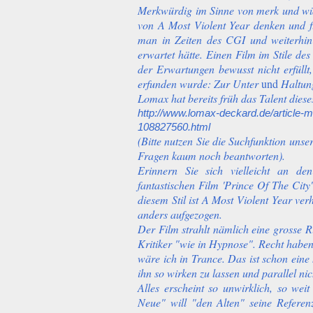
Merkwürdig im Sinne von merk und wü
von A Most Violent Year denken und füh
man in Zeiten des CGI und weiterhin
erwartet hätte. Einen Film im Stile de
der Erwartungen bewusst nicht erfüll
erfunden wurde: Zur Unter
und
Haltun
Lomax hat bereits früh das Talent dies
http://www.lomax-deckard.de/article-m
108827560.html
(Bitte nutzen Sie die Suchfunktion uns
Fragen kaum noch beantworten).
Erinnern Sie sich vielleicht an de
fantastischen Film 'Prince Of The City
diesem Stil ist A Most Violent Year ve
anders aufgezogen.
Der Film strahlt nämlich eine grosse R
Kritiker "wie in Hypnose". Recht habe
wäre ich in Trance. Das ist schon eine
ihn so wirken zu lassen und parallel nic
Alles erscheint so unwirklich, so we
Neue" will "den Alten" seine Refere