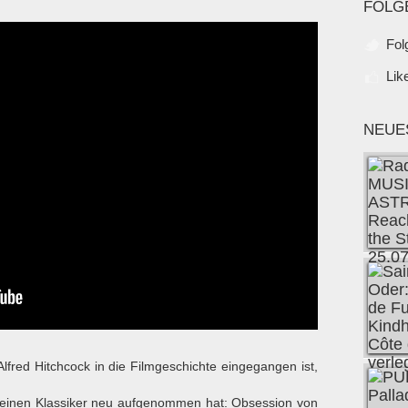
FOLG
Fol
Lik
NEUE
fred Hitchcock in die Filmgeschichte eingegangen ist,
s einen Klassiker neu aufgenommen hat: Obsession von