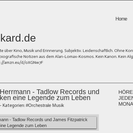
Home
kard.de
er Kino, Musik und Erinnerung. Subjektiv. Leidenschaftlich. Ohne Kons
und biografische Notizen aus dem Alan-Lomax-Kosmos. Kein Kanon. Kein Al
tps://amzn.eu/d/0XGNw7F
 Herrmann - Tadlow Records und
HÖREN
cken eine Legende zum Leben
JEDE
MONA
-
Kategorien:
#Orchestrale Musik