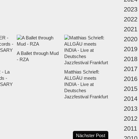
2023
2022
2021
2020
2019
A Ballet through Mud
2018
- RZA
2017
- La
Matthias Schriefl:
ds -
ALLGÄU meets
2016
RSARY
INDIA - Live at
2015
Deutsches
Jazzfestival Frankfurt
2014
2013
2012
2011
Nächster Post
2010