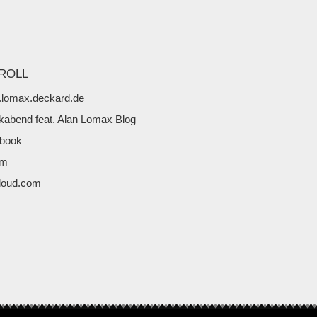
ROLL
lomax.deckard.de
kabend feat. Alan Lomax Blog
book
fm
loud.com