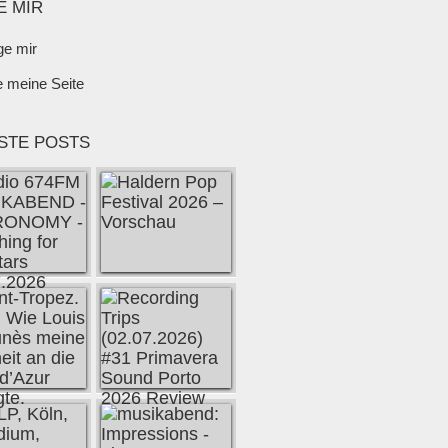
E MIR
ge mir
e meine Seite
STE POSTS