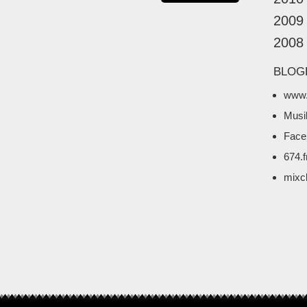
2009
2008
BLOG
www.
Musi
Face
674.
mixc