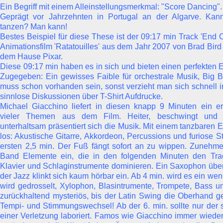
Ein Begriff mit einem Alleinstellungsmerkmal: "Score Dancing".
Geprägt vor Jahrzehnten in Portugal an der Algarve. Ka
tanzen? Man kann!
Bestes Beispiel für diese These ist der 09:17 min Track 'End 
Animationsfilm 'Ratatouilles' aus dem Jahr 2007 von Brad Bir
dem Hause Pixar.
Diese 09:17 min haben es in sich und bieten einen perfekten Ei
Zugegeben: Ein gewisses Faible für orchestrale Musik, Big
muss schon vorhanden sein, sonst verzieht man sich schnell i
sinnlose Diskussionen über T-Shirt Aufdrucke.
Michael Giacchino liefert in diesen knapp 9 Minuten ein er
vieler Themen aus dem Film. Heiter, beschwingt und
unterhaltsam präsentiert sich die Musik. Mit einem tanzbaren E
los: Akustische Gitarre, Akkordeon, Percussions und furiose St
ersten 2,5 min. Der Fuß fängt sofort an zu wippen. Zunehm
Band Elemente ein, die in den folgenden Minuten den Tra
Klavier und Schlaginstrumente dominieren. Ein Saxophon übe
der Jazz klinkt sich kaum hörbar ein. Ab 4 min. wird es ein we
wird gedrosselt, Xylophon, Blasintrumente, Trompete, Bass 
zurückhaltend mysteriös, bis der Latin Swing die Oberhand ge
Tempi- und Stimmungswechsel! Ab der 6. min. sollte nur der s
einer Verletzung laboriert. Famos wie Giacchino immer wieder