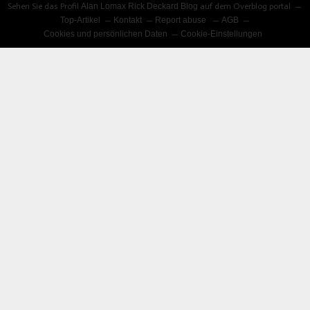
Sehen Sie das Profil
Alan Lomax Rick Deckard Blog
auf dem Overblog portal
Top-Artikel
Kontakt
Report abuse
AGB
Cookies und persönlichen Daten
Cookie-Einstellungen