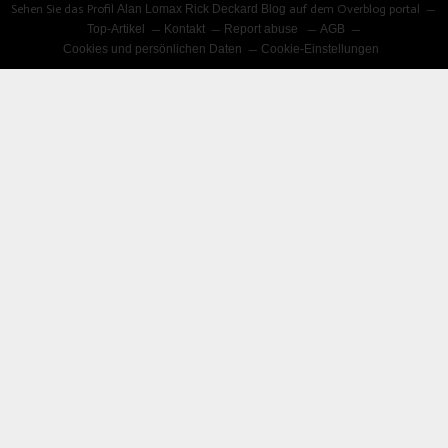
Sehen Sie das Profil
Alan Lomax Rick Deckard Blog
auf dem Overblog portal
Top-Artikel
Kontakt
Report abuse
AGB
Cookies und persönlichen Daten
Cookie-Einstellungen