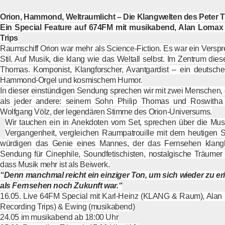
Orion, Hammond, Weltraumlicht – Die Klangwelten des Peter
Ein Special Feature auf 674FM mit musikabend, Alan Lomax
Trips
Raumschiff Orion war mehr als Science-Fiction. Es war ein Verspr
Stil. Auf Musik, die klang wie das Weltall selbst. Im Zentrum die
Thomas. Komponist, Klangforscher, Avantgardist – ein deutsche
Hammond-Orgel und kosmischem Humor.
In dieser einstündigen Sendung sprechen wir mit zwei Menschen, 
als jeder andere: seinem Sohn Philip Thomas und Roswitha
Wolfgang Völz, der legendären Stimme des Orion-Universums.
Wir tauchen ein in Anekdoten vom Set, sprechen über die Musi
Vergangenheit, vergleichen Raumpatrouille mit dem heutigen S
würdigen das Genie eines Mannes, der das Fernsehen klangli
Sendung für Cinephile, Soundfetischisten, nostalgische Träumer 
dass Musik mehr ist als Beiwerk.
“Denn manchmal reicht ein einziger Ton, um sich wieder zu eri
als Fernsehen noch Zukunft war.“
16.05. Live 64FM Special mit Karl-Heinz (KLANG & Raum), Ala
Recording Trips) & Ewing (musikabend)
24.05 im musikabend ab 18:00 Uhr