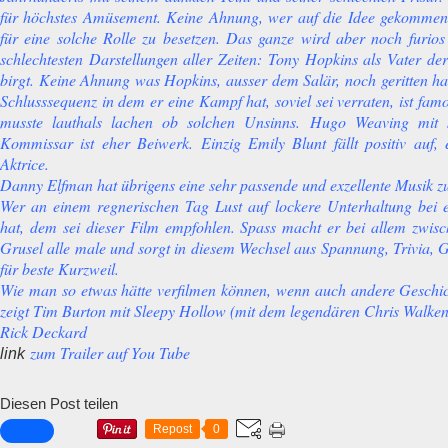
für höchstes Amüsement. Keine Ahnung, wer auf die Idee gekommen 
für eine solche Rolle zu besetzen. Das ganze wird aber noch furios
schlechtesten Darstellungen aller Zeiten: Tony Hopkins als Vater de
birgt. Keine Ahnung was Hopkins, ausser dem Salär, noch geritten ha
Schlusssequenz in dem er eine Kampf hat, soviel sei verraten, ist fam
musste lauthals lachen ob solchen Unsinns. Hugo Weaving mit 
Kommissar ist eher Beiwerk. Einzig Emily Blunt fällt positiv auf, 
Aktrice.
Danny Elfman hat übrigens eine sehr passende und exzellente Musik z
Wer an einem regnerischen Tag Lust auf lockere Unterhaltung bei e
hat, dem sei dieser Film empfohlen. Spass macht er bei allem zwis
Grusel alle male und sorgt in diesem Wechsel aus Spannung, Trivia, 
für beste Kurzweil.
Wie man so etwas hätte verfilmen können, wenn auch andere Geschi
zeigt Tim Burton mit Sleepy Hollow (mit dem legendären Chris Walken a
Rick Deckard
zum Trailer auf You Tube
link
Diesen Post teilen
Repost
0