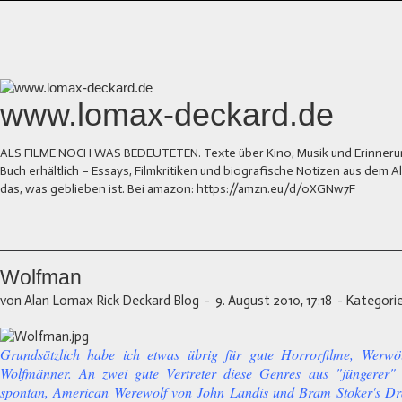
www.lomax-deckard.de
ALS FILME NOCH WAS BEDEUTETEN. Texte über Kino, Musik und Erinnerung.
Buch erhältlich – Essays, Filmkritiken und biografische Notizen aus dem
das, was geblieben ist. Bei amazon: https://amzn.eu/d/0XGNw7F
Wolfman
von Alan Lomax Rick Deckard Blog
-
9. August 2010, 17:18
-
Kategorie
Grundsätzlich habe ich etwas übrig für gute Horrorfilme, Werw
Wolfmänner. An zwei gute Vertreter diese Genres aus "jüngerer" 
spontan, American Werewolf von John Landis und Bram Stoker's Dr