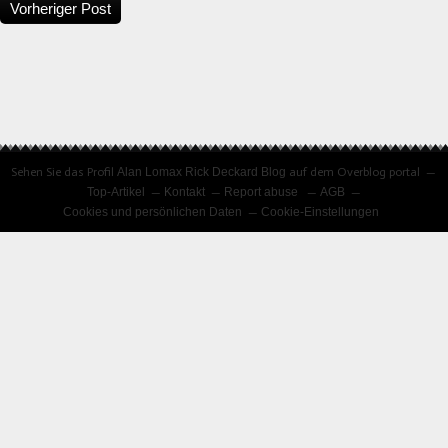
Vorheriger Post
Sehen Sie das Profil
Alan Lomax Rick Deckard Blog
auf dem Overblog portal
Top-Artikel
Kontakt
Report abuse
AGB
Cookies und persönlichen Daten
Cookie-Einstellungen