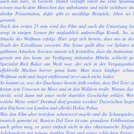
auch nur kurz, zu Gesicht. Damit verpufft sofort die erste Spann
wissen macht dem Menschen das unbekannte und nicht sichtbare im
direkte Präsentation, dafür gibt es unzählige Beispiele, Alien sei 
genannt.
Nach den ersten 25 min wird der Film und auch die Umsetzung le
sorgt in einigen Szenen für unglaublich unfreiwillige Komik. So, al
Attacke des Wolfman erfolgt. Hier zeigt sich bereits, dass uns in d
Trash der Extraklasse erwartet. Die Szene quillt über vor Splatter u
gefilmten Attacken. Sowieso musste ich feststellen, dass die Animation
gerade mit den heute zur Verfügung stehenden Mitteln, schlecht ge
Spezialist Rick Baker am Werk war, der sich in der Vergangenhei
effektvolle Masken hervor getan hatte. Man muss häufiger sch
Wolfman sieht und Angst einflössend ist er auch nicht, leider.
So kommt es, was der Zuschauer bereits früh erahnt, dass Del Toro 
fortan sein Unwesen im Moor und in den Wäldern treibt. Warum das 
steckt, wird dann mit einer recht skurrilen Geschichte erklärt. 
welche Weise rettet? Dreimal darf geraten werden! Dazwischen liege
den Dächern von London und allerlei Hokus Pokus.
Was den Film aber trotzdem sehenswert macht sind die Schauspieler
ironisch gemeint ist. Benicio Del Toro ist eine grandiose Fehlbesetzu
auch geben mag, er passt einfach nicht in das viktorianische Engl
Jahrhunderts mit seinem dunklen Teint und seiner schlechten Frisur