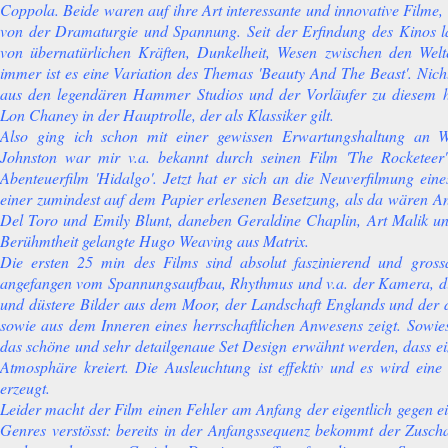
Coppola. Beide waren auf ihre Art interessante und innovative Filme,
von der Dramaturgie und Spannung. Seit der Erfindung des Kinos l
von übernatürlichen Kräften, Dunkelheit, Wesen zwischen den Welt
immer ist es eine Variation des Themas 'Beauty And The Beast'. Nich
aus den legendären Hammer Studios und der Vorläufer zu diesem h
Lon Chaney in der Hauptrolle, der als Klassiker gilt.
Also ging ich schon mit einer gewissen Erwartungshaltung an W
Johnston war mir v.a. bekannt durch seinen Film 'The Rocketeer
Abenteuerfilm 'Hidalgo'. Jetzt hat er sich an die Neuverfilmung ein
einer zumindest auf dem Papier erlesenen Besetzung, als da wären A
Del Toro und Emily Blunt, daneben Geraldine Chaplin, Art Malik un
Berühmtheit gelangte Hugo Weaving aus Matrix.
Die ersten 25 min des Films sind absolut faszinierend und grossa
angefangen vom Spannungsaufbau, Rhythmus und v.a. der Kamera, d
und düstere Bilder aus dem Moor, der Landschaft Englands und der 
sowie aus dem Inneren eines herrschaftlichen Anwesens zeigt. Sowies
das schöne und sehr detailgenaue Set Design erwähnt werden, dass ein
Atmosphäre kreiert. Die Ausleuchtung ist effektiv und es wird ei
erzeugt.
Leider macht der Film einen Fehler am Anfang der eigentlich gegen e
Genres verstösst: bereits in der Anfangssequenz bekommt der Zusc