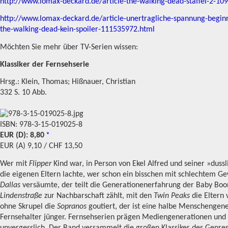
http://www.lomax-deckard.de/article-the-walking-dead-staffel-2-10
http://www.lomax-deckard.de/article-unertragliche-spannung-beginn-
the-walking-dead-kein-spoiler-111535972.html
Möchten Sie mehr über TV-Serien wissen:
Klassiker der Fernsehserie
Hrsg.: Klein, Thomas; Hißnauer, Christian
332 S. 10 Abb.
ISBN: 978-3-15-019025-8
EUR (D): 8,80
*
EUR (A) 9,10 / CHF 13,50
Wer mit
Flipper
Kind war, in Person von Ekel Alfred und seiner »duss
die eigenen Eltern lachte, wer schon ein bisschen mit schlechtem Ge
Dallas
versäumte, der teilt die Generationenerfahrung der Baby Bo
Lindenstraße
zur Nachbarschaft zählt, mit den
Twin Peaks
die Eltern 
ohne Skrupel die
Sopranos
goutiert, der ist eine halbe Menschengen
Fernsehalter jünger. Fernsehserien prägen Mediengenerationen un
unvergesslich. Der Band versammelt die großen Klassiker des Genres u