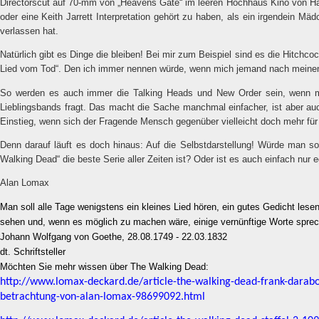
Directorscut auf 70-mm von „Heavens Gate“ im leeren Hochhaus Kino von 
oder eine Keith Jarrett Interpretation gehört zu haben, als ein irgendein Mä
verlassen hat.
Natürlich gibt es Dinge die bleiben! Bei mir zum Beispiel sind es die Hitchco
Lied vom Tod“. Den ich immer nennen würde, wenn mich jemand nach meinem 
So werden es auch immer die Talking Heads und New Order sein, wenn 
Lieblingsbands fragt. Das macht die Sache manchmal einfacher, ist aber auc
Einstieg, wenn sich der Fragende Mensch gegenüber vielleicht doch mehr für e
Denn darauf läuft es doch hinaus: Auf die Selbstdarstellung! Würde man s
Walking Dead“ die beste Serie aller Zeiten ist? Oder ist es auch einfach nur 
Alan Lomax
Man soll alle Tage wenigstens ein kleines Lied hören, ein gutes Gedicht lesen
sehen und, wenn es möglich zu machen wäre, einige vernünftige Worte spre
Johann Wolfgang von Goethe, 28.08.1749 - 22.03.1832
dt. Schriftsteller
Möchten Sie mehr wissen über The Walking Dead:
http://www.lomax-deckard.de/article-the-walking-dead-frank-darabon
betrachtung-von-alan-lomax-98699092.html