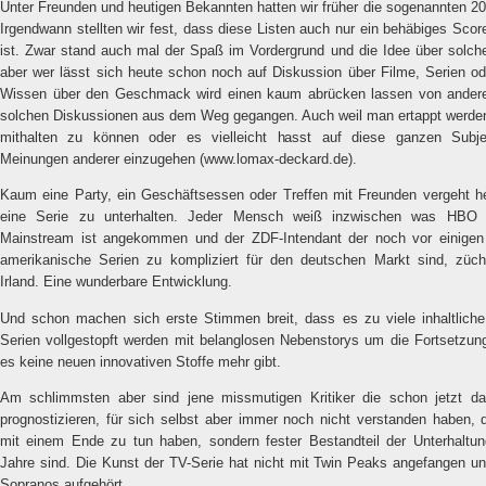
Unter Freunden und heutigen Bekannten hatten wir früher die sogenannten 20er
Irgendwann stellten wir fest, dass diese Listen auch nur ein behäbiges Scor
ist. Zwar stand auch mal der Spaß im Vordergrund und die Idee über solche
aber wer lässt sich heute schon noch auf Diskussion über Filme, Serien o
Wissen über den Geschmack wird einen kaum abrücken lassen von ander
solchen Diskussionen aus dem Weg gegangen. Auch weil man ertappt werden k
mithalten zu können oder es vielleicht hasst auf diese ganzen Subjek
Meinungen anderer einzugehen (www.lomax-deckard.de).
Kaum eine Party, ein Geschäftsessen oder Treffen mit Freunden vergeht h
eine Serie zu unterhalten. Jeder Mensch weiß inzwischen was HBO
Mainstream ist angekommen und der ZDF-Intendant der noch vor einigen
amerikanische Serien zu kompliziert für den deutschen Markt sind, züch
Irland. Eine wunderbare Entwicklung.
Und schon machen sich erste Stimmen breit, dass es zu viele inhaltliche
Serien vollgestopft werden mit belanglosen Nebenstorys um die Fortsetzung
es keine neuen innovativen Stoffe mehr gibt.
Am schlimmsten aber sind jene missmutigen Kritiker die schon jetzt d
prognostizieren, für sich selbst aber immer noch nicht verstanden haben, 
mit einem Ende zu tun haben, sondern fester Bestandteil der Unterhaltung
Jahre sind. Die Kunst der TV-Serie hat nicht mit Twin Peaks angefangen un
Sopranos aufgehört.