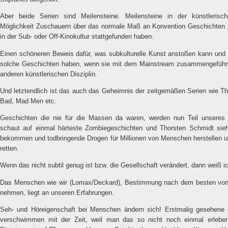
Aber beide Serien sind Meilensteine. Meilensteine in der künstleris
Möglichkeit Zuschauern über das normale Maß an Konvention Geschichten z
in der Sub- oder Off-Kinokultur stattgefunden haben.
Einen schöneren Beweis dafür, was subkulturelle Kunst anstoßen kann und 
solche Geschichten haben, wenn sie mit dem Mainstream zusammengeführt 
anderen künstlerischen Disziplin.
Und letztendlich ist das auch das Geheimnis der zeitgemäßen Serien wie T
Bad, Mad Men etc.
Geschichten die nie für die Massen da waren, werden nun Teil unseres A
schaut auf einmal härteste Zombiegeschichten und Thorsten Schmidt sieh
bekommen und todbringende Drogen für Millionen von Menschen herstellen u
retten.
Wenn das nicht subtil genug ist bzw. die Gesellschaft verändert, dann weiß i
Das Menschen wie wir (Lomax/Deckard), Bestimmung nach dem besten von
nehmen, liegt an unseren Erfahrungen.
Seh- und Höreigenschaft bei Menschen ändern sich! Erstmalig gesehene o
verschwimmen mit der Zeit, weil man das so nicht noch einmal erlebe