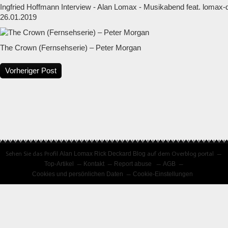
Ingfried Hoffmann Interview - Alan Lomax - Musikabend feat. lomax
26.01.2019
The Crown (Fernsehserie) – Peter Morgan
Vorheriger Post
Sehen Sie das Profil
Alan Lomax Rick Deckard Blog
auf dem Overblog portal
Top-Artikel
Kontakt
Report abuse
AGB
Cookies und persönlichen Daten
Cookie-Einstellungen