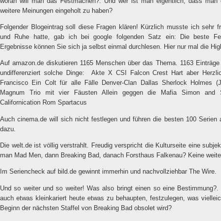
woran will man das Festmachen?. Und wer ist man eigentlich, dass man 
weitere Meinungen eingeholt zu haben?
Folgender Blogeintrag soll diese Fragen klären! Kürzlich musste ich sehr f
und Ruhe hatte, gab ich bei google folgenden Satz ein: Die beste Fe
Ergebnisse können Sie sich ja selbst einmal durchlesen. Hier nur mal die High
Auf amazon.de diskutieren 1165 Menschen über das Thema. 1163 Einträge li
undifferenziert solche Dinge:
Akte X CSI Falcon Crest Hart aber Herzl
Francisco Ein Colt für alle Fälle Denver-Clan Dallas Sherlock Holmes (
Magnum Trio mit vier Fäusten Allein geggen die Mafia Simon and 
Californication Rom Spartacus
Auch cinema.de will sich nicht festlegen und führen die besten 100 Serien a
dazu.
Die welt.de ist völlig verstrahlt. Freudig verspricht die Kulturseite eine subj
man Mad Men, dann Breaking Bad, danach Forsthaus Falkenau? Keine weit
Im Seriencheck auf bild.de gewinnt immerhin und nachvollziehbar The Wire.
Und so weiter und so weiter! Was also bringt einen so eine Bestimmung?. U
auch etwas kleinkariert heute etwas zu behaupten, festzulegen, was vielle
Beginn der nächsten Staffel von Breaking Bad obsolet wird?