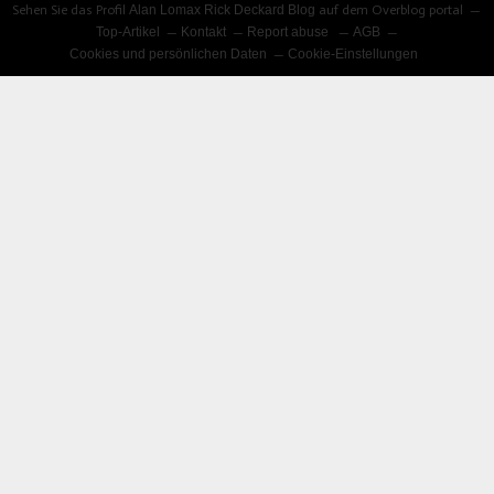
Sehen Sie das Profil
Alan Lomax Rick Deckard Blog
auf dem Overblog portal
Top-Artikel
Kontakt
Report abuse
AGB
Cookies und persönlichen Daten
Cookie-Einstellungen