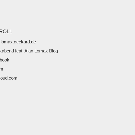
ROLL
lomax.deckard.de
kabend feat. Alan Lomax Blog
book
fm
loud.com