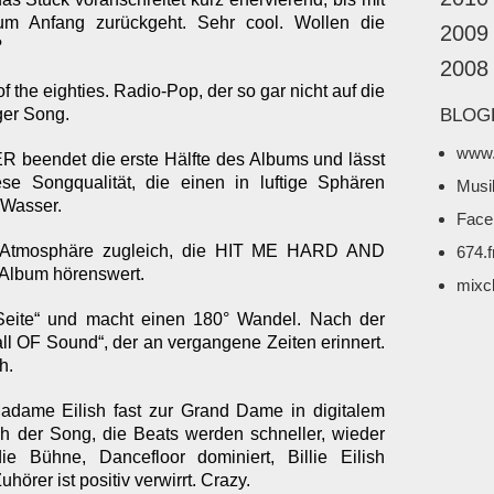
zum Anfang zurückgeht. Sehr cool. Wollen die
2009
?
2008
the eighties.
Radio-Pop, der so gar nicht auf die
ger Song.
BLOG
www.
 beendet die erste Hälfte des Albums und lässt
ese Songqualität, die einen in luftige Sphären
Musi
 Wasser.
Face
e Atmosphäre zugleich, die HIT ME HARD AND
674.
Album hörenswert.
mixc
eite“ und macht einen 180° Wandel. Nach der
all OF Sound“, der an vergangene Zeiten erinnert.
h.
ame Eilish fast zur Grand Dame in digitalem
ich der Song, die Beats werden schneller, wieder
e Bühne, Dancefloor dominiert, Billie Eilish
örer ist positiv verwirrt. Crazy.