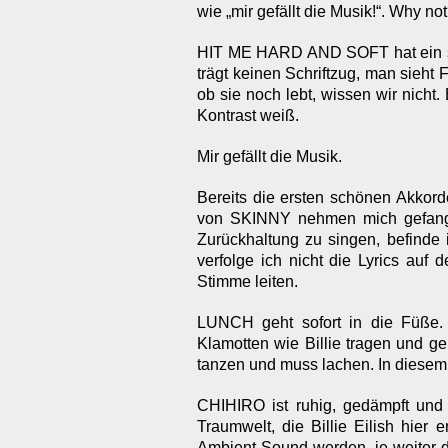
wie „mir gefällt die Musik!“. Why no
HIT ME HARD AND SOFT hat ein s
trägt keinen Schriftzug, man sieht 
ob sie noch lebt, wissen wir nicht. 
Kontrast weiß.
Mir gefällt die Musik.
Bereits die ersten schönen Akkorde,
von SKINNY nehmen mich gefange
Zurückhaltung zu singen, befinde 
verfolge ich nicht die Lyrics auf
Stimme leiten.
LUNCH geht sofort in die Füße.
Klamotten wie Billie tragen und g
tanzen und muss lachen. In diesem
CHIHIRO ist ruhig, gedämpft und
Traumwelt, die Billie Eilish hier 
Ambient Sound werden, je weiter da