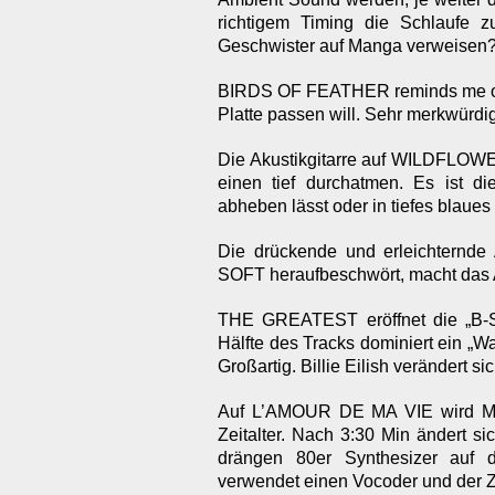
richtigem Timing die Schlaufe 
Geschwister auf Manga verweisen
BIRDS OF FEATHER reminds me of 
Platte passen will. Sehr merkwürdi
Die Akustikgitarre auf WILDFLOWER
einen tief durchatmen. Es ist di
abheben lässt oder in tiefes blaues
Die drückende und erleichternd
SOFT heraufbeschwört, macht das 
THE GREATEST eröffnet die „B-S
Hälfte des Tracks dominiert ein „W
Großartig. Billie Eilish verändert sic
Auf L’AMOUR DE MA VIE wird Mad
Zeitalter. Nach 3:30 Min ändert s
drängen 80er Synthesizer auf di
verwendet einen Vocoder und der Zuh