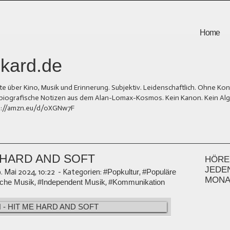
Home
kard.de
er Kino, Musik und Erinnerung. Subjektiv. Leidenschaftlich. Ohne Kons
und biografische Notizen aus dem Alan-Lomax-Kosmos. Kein Kanon. Kein Al
tps://amzn.eu/d/0XGNw7F
ME HARD AND SOFT
HÖREN
JEDE
9. Mai 2024, 10:22
-
Kategorien:
#Popkultur
,
#Populäre
MONA
sche Musik
,
#Independent Musik
,
#Kommunikation