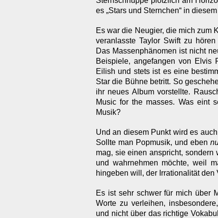
Sternschnuppe plötzlich am Horizo
es „Stars und Sternchen“ in diesem
Es war die Neugier, die mich zum 
veranlasste Taylor Swift zu hören
Das Massenphänomen ist nicht neu 
Beispiele, angefangen von Elvis P
Eilish und stets ist es eine bestim
Star die Bühne betritt. So geschehe
ihr neues Album vorstellte. Rausc
Music for the masses. Was eint so
Musik?
Und an diesem Punkt wird es auch fü
Sollte man Popmusik, und eben
nu
mag, sie einen anspricht, sondern
und wahrnehmen möchte, weil man 
hingeben will, der Irrationalität den
Es ist sehr schwer für mich über 
Worte zu verleihen, insbesondere,
und nicht über das richtige Vokabu