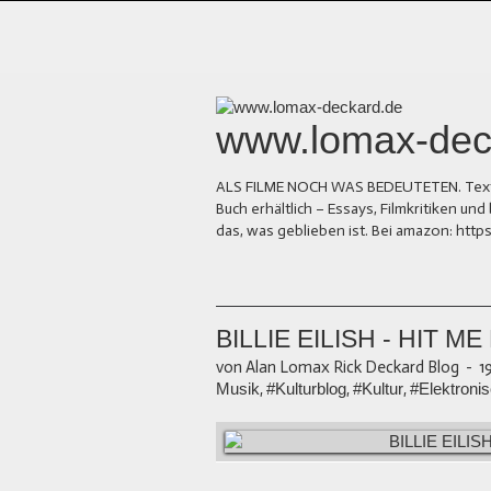
www.lomax-dec
ALS FILME NOCH WAS BEDEUTETEN. Texte üb
Buch erhältlich – Essays, Filmkritiken 
das, was geblieben ist. Bei amazon: ht
BILLIE EILISH - HIT 
von Alan Lomax Rick Deckard Blog
-
1
Musik
,
#Kulturblog
,
#Kultur
,
#Elektroni