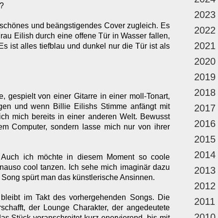
t?
2023
chönes und beängstigendes Cover zugleich. Es
2022
Frau Eilish durch eine offene Tür in Wasser fallen,
2021
Es ist alles tiefblau und dunkel nur die Tür ist als
2020
2019
2018
 gespielt von einer Gitarre in einer moll-Tonart,
n und wenn Billie Eilishs Stimme anfängt mit
2017
ich mich bereits in einer anderen Welt. Bewusst
2016
 dem Computer, sondern lasse mich nur von ihrer
2015
2014
 Auch ich möchte in diesem Moment so coole
enauso cool tanzen. Ich sehe mich imaginär dazu
2013
 Song spürt man das künstlerische Ansinnen.
2012
 bleibt im Takt des vorhergehenden Songs. Die
2011
erschafft, der Lounge Charakter, der angedeutete
2010
s Stück voranschreitet kurz enervierend, bis mit