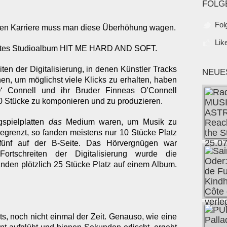
FOLG
Fol
chen Karriere muss man diese Überhöhung wagen.
Lik
rittes Studioalbum HIT ME HARD AND SOFT.
iten der Digitalisierung, in denen Künstler Tracks
NEUE
hen, um möglichst viele Klicks zu erhalten, haben
 O‘ Connell und ihr Bruder Finneas O’Connell
10 Stücke zu komponieren und zu produzieren.
gspielplatten
das
Medium waren, um Musik zu
begrenzt, so fanden meistens nur 10 Stücke Platz
ünf auf der B-Seite. Das Hörvergnügen war
rtschreiten der Digitalisierung wurde die
anden plötzlich 25 Stücke Platz auf einem Album.
, noch nicht einmal der Zeit. Genauso, wie eine