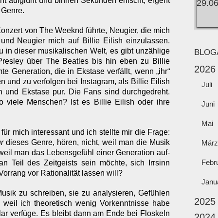
nt aufglüht und binnen Sekunden erlischt, ergeht
 Genre.
Konzert von The Weeknd führte, Neugier, die mich
 und Neugier mich auf Billie Eilish einzulassen.
in dieser musikalischen Welt, es gibt unzählige
BLOG
resley über The Beatles bis hin eben zu Billie
2026
mte Generation, die in Ekstase verfällt, wenn „ihr“
n und zu verfolgen bei Instagram, als Billie Eilish
Juli
h und Ekstase pur. Die Fans sind durchgedreht.
 viele Menschen? Ist es Billie Eilish oder ihre
Juni
Mai
r mich interessant und ich stellte mir die Frage:
r
dieses Genre, hören, nicht, weil man die Musik
März
 weil man das Lebensgefühl einer Generation auf-
Febr
Teil des Zeitgeists sein möchte, sich Irrsinn
 Vorrang vor Rationalität lassen will?
Janu
Musik zu schreiben, sie zu analysieren, Gefühlen
2025
 weil ich theoretisch wenig Vorkenntnisse habe
lar verfüge. Es bleibt dann am Ende bei Floskeln
2024