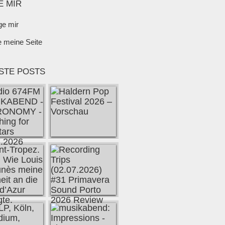
E MIR
ge mir
e meine Seite
STE POSTS