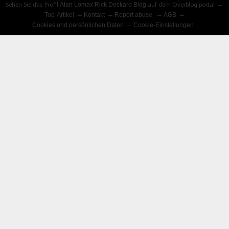
Sehen Sie das Profil
Alan Lomax Rick Deckard Blog
auf dem Overblog portal
Top-Artikel
Kontakt
Report abuse
AGB
Cookies und persönlichen Daten
Cookie-Einstellungen