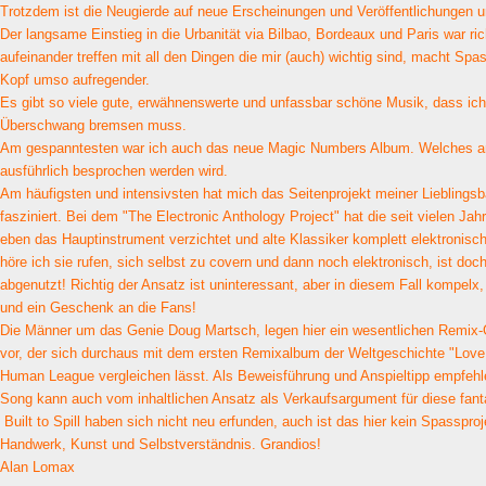
Trotzdem ist die Neugierde auf neue Erscheinungen und Veröffentlichungen 
Der langsame Einstieg in die Urbanität via Bilbao, Bordeaux und Paris war ric
aufeinander treffen mit all den Dingen die mir (auch) wichtig sind, macht Spa
Kopf umso aufregender.
Es gibt so viele gute, erwähnenswerte und unfassbar schöne Musik, dass ic
Überschwang bremsen muss.
Am gespanntesten war ich auch das neue Magic Numbers Album. Welches an
ausführlich besprochen werden wird.
Am häufigsten und intensivsten hat mich das Seitenprojekt meiner Lieblingsba
fasziniert. Bei dem "The Electronic Anthology Project" hat die seit vielen Ja
eben das Hauptinstrument verzichtet und alte Klassiker komplett elektronisc
höre ich sie rufen, sich selbst zu covern und dann noch elektronisch, ist doc
abgenutzt! Richtig der Ansatz ist uninteressant, aber in diesem Fall kompel
und ein Geschenk an die Fans!
Die Männer um das Genie Doug Martsch, legen hier ein wesentlichen Remix-G
vor, der sich durchaus mit dem ersten Remixalbum der Weltgeschichte "Lov
Human League vergleichen lässt. Als Beweisführung und Anspieltipp empfehle 
Song kann auch vom inhaltlichen Ansatz als Verkaufsargument für diese fant
Built to Spill haben sich nicht neu erfunden, auch ist das hier kein Spasspro
Handwerk, Kunst und Selbstverständnis. Grandios!
Alan Lomax