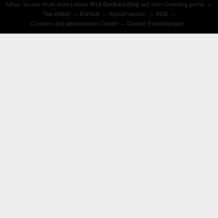
Sehen Sie das Profil
Alan Lomax Rick Deckard Blog
auf dem Overblog portal
Top-Artikel
Kontakt
Report abuse
AGB
Cookies und persönlichen Daten
Cookie-Einstellungen