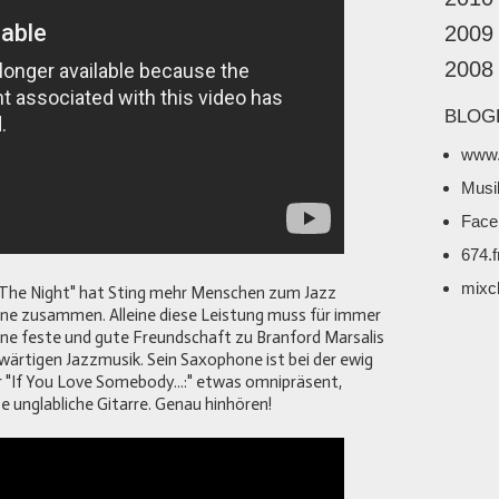
2009
2008
BLOG
www.
Musi
Face
674.
mixc
 The Night" hat Sting mehr Menschen zum Jazz
rane zusammen. Alleine diese Leistung muss für immer
ne feste und gute Freundschaft zu Branford Marsalis
ärtigen Jazzmusik. Sein Saxophone ist bei der ewig
"If You Love Somebody...:" etwas omnipräsent,
e unglabliche Gitarre. Genau hinhören!