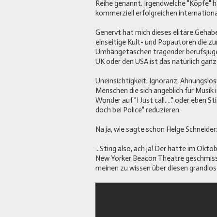
Reihe genannt. Irgendwelche "Köpfe" 
kommerziell erfolgreichen internationa
Genervt hat mich dieses elitäre Gehabe
einseitige Kult- und Popautoren die z
Umhängetaschen tragender berufsjugend
UK oder den USA ist das natürlich ganz
Uneinsichtigkeit, Ignoranz, Ahnungslos
Menschen die sich angeblich für Musik 
Wonder auf "I Just call....." oder eben 
doch bei Police" reduzieren.
Na ja, wie sagte schon Helge Schneider
...Sting also, ach ja! Der hatte im Ok
New Yorker Beacon Theatre geschmissen.
meinen zu wissen über diesen grandios