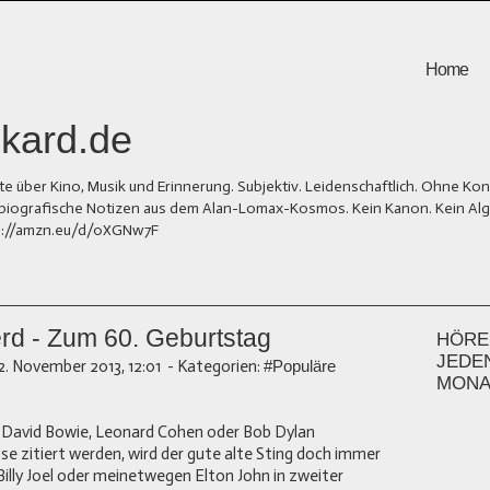
Home
kard.de
er Kino, Musik und Erinnerung. Subjektiv. Leidenschaftlich. Ohne Kons
und biografische Notizen aus dem Alan-Lomax-Kosmos. Kein Kanon. Kein Al
tps://amzn.eu/d/0XGNw7F
rd - Zum 60. Geburtstag
HÖREN
JEDE
2. November 2013, 12:01
-
Kategorien:
#Populäre
MONA
 David Bowie, Leonard Cohen oder Bob Dylan
e zitiert werden, wird der gute alte Sting doch immer
illy Joel oder meinetwegen Elton John in zweiter