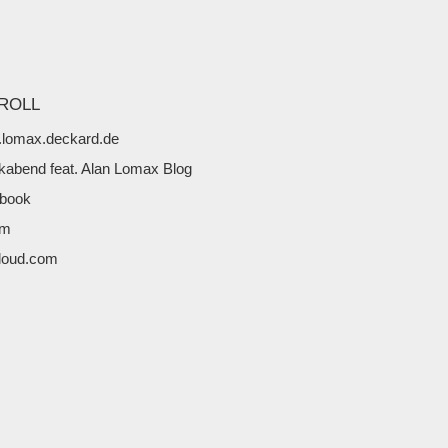
ROLL
lomax.deckard.de
kabend feat. Alan Lomax Blog
book
fm
loud.com