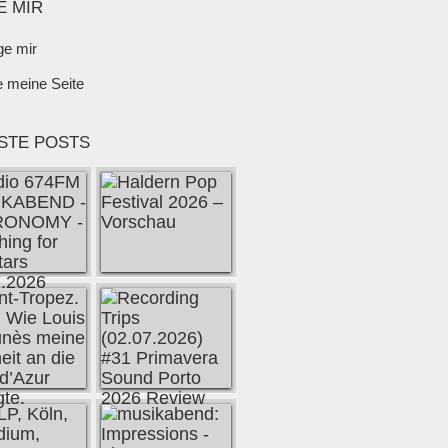
E MIR
ge mir
e meine Seite
STE POSTS