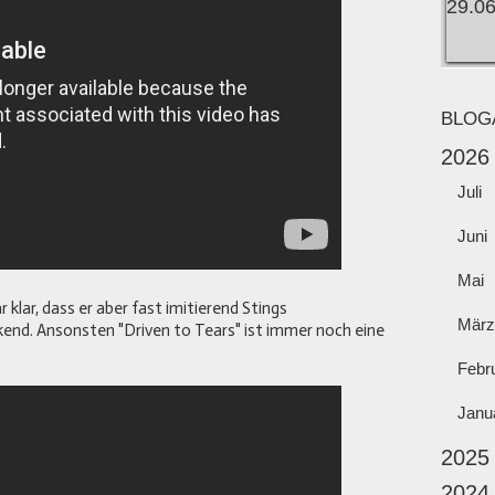
BLOG
2026
Juli
Juni
Mai
r klar, dass er aber fast imitierend Stings
März
kend. Ansonsten "Driven to Tears" ist immer noch eine
Febr
Janu
2025
2024