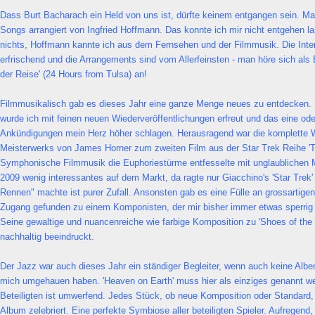
Dass Burt Bacharach ein Held von uns ist, dürfte keinem entgangen sein. Ma
Songs arrangiert von Ingfried Hoffmann. Das konnte ich mir nicht entgehen la
nichts, Hoffmann kannte ich aus dem Fernsehen und der Filmmusik. Die Interp
erfrischend und die Arrangements sind vom Allerfeinsten - man höre sich als
der Reise' (24 Hours from Tulsa) an!
Filmmusikalisch gab es dieses Jahr eine ganze Menge neues zu entdecken. 
wurde ich mit feinen neuen Wiederveröffentlichungen erfreut und das eine ode
Ankündigungen mein Herz höher schlagen. Herausragend war die komplette W
Meisterwerks von James Horner zum zweiten Film aus der Star Trek Reihe 'T
Symphonische Filmmusik die Euphoriestürme entfesselte mit unglaublichen M
2009 wenig interessantes auf dem Markt, da ragte nur Giacchino's 'Star Trek
Rennen" machte ist purer Zufall. Ansonsten gab es eine Fülle an grossartige
Zugang gefunden zu einem Komponisten, der mir bisher immer etwas sperrig 
Seine gewaltige und nuancenreiche wie farbige Komposition zu 'Shoes of the
nachhaltig beeindruckt.
Der Jazz war auch dieses Jahr ein ständiger Begleiter, wenn auch keine Alben
mich umgehauen haben. 'Heaven on Earth' muss hier als einziges genannt wer
Beteiligten ist umwerfend. Jedes Stück, ob neue Komposition oder Standard,
Album zelebriert. Eine perfekte Symbiose aller beteiligten Spieler. Aufregend,