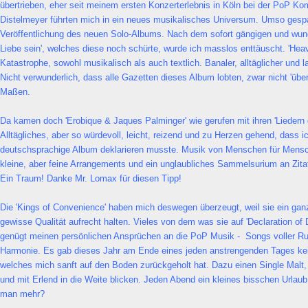
übertrieben, eher seit meinem ersten Konzerterlebnis in Köln bei der PoP 
Distelmeyer führten mich in ein neues musikalisches Universum. Umso gespa
Veröffentlichung des neuen Solo-Albums. Nach dem sofort gängigen und wu
Liebe sein', welches diese noch schürte, wurde ich masslos enttäuscht. 'Heav
Katastrophe, sowohl musikalisch als auch textlich. Banaler, alltäglicher und 
Nicht verwunderlich, dass alle Gazetten dieses Album lobten, zwar nicht 'über
Maßen.
Da kamen doch 'Erobique & Jaques Palminger' wie gerufen mit ihren 'Liedern 
Alltägliches, aber so würdevoll, leicht, reizend und zu Herzen gehend, dass 
deutschsprachige Album deklarieren musste. Musik von Menschen für Mens
kleine, aber feine Arrangements und ein unglaubliches Sammelsurium an Zit
Ein Traum! Danke Mr. Lomax für diesen Tipp!
Die 'Kings of Convenience' haben mich deswegen überzeugt, weil sie ein gan
gewisse Qualität aufrecht halten. Vieles von dem was sie auf 'Declaration 
genügt meinen persönlichen Ansprüchen an die PoP Musik - Songs voller Ru
Harmonie. Es gab dieses Jahr am Ende eines jeden anstrengenden Tages ke
welches mich sanft auf den Boden zurückgeholt hat. Dazu einen Single Malt, 
und mit Erlend in die Weite blicken. Jeden Abend ein kleines bisschen Urlaub
man mehr?