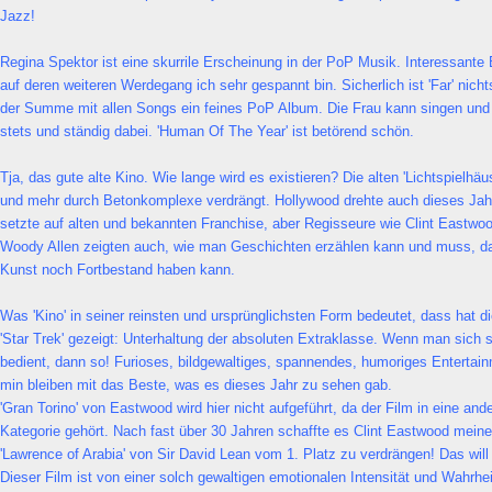
Jazz!
Regina Spektor ist eine skurrile Erscheinung in der PoP Musik. Interessante B
auf deren weiteren Werdegang ich sehr gespannt bin. Sicherlich ist 'Far' nich
der Summe mit allen Songs ein feines PoP Album. Die Frau kann singen und s
stets und ständig dabei. 'Human Of The Year' ist betörend schön.
Tja, das gute alte Kino. Wie lange wird es existieren? Die alten 'Lichtspielh
und mehr durch Betonkomplexe verdrängt. Hollywood drehte auch dieses Jah
setzte auf alten und bekannten Franchise, aber Regisseure wie Clint Eastwo
Woody Allen zeigten auch, wie man Geschichten erzählen kann und muss, da
Kunst noch Fortbestand haben kann.
Was 'Kino' in seiner reinsten und ursprünglichsten Form bedeutet, dass hat d
'Star Trek' gezeigt: Unterhaltung der absoluten Extraklasse. Wenn man sich 
bedient, dann so! Furioses, bildgewaltiges, spannendes, humoriges Entertain
min bleiben mit das Beste, was es dieses Jahr zu sehen gab.
'Gran Torino' von Eastwood wird hier nicht aufgeführt, da der Film in eine and
Kategorie gehört. Nach fast über 30 Jahren schaffte es Clint Eastwood meine
'Lawrence of Arabia' von Sir David Lean vom 1. Platz zu verdrängen! Das wil
Dieser Film ist von einer solch gewaltigen emotionalen Intensität und Wahrhei