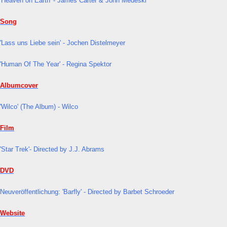
'Heaven on Earth' - James Carter & John Medeski
Song
'Lass uns Liebe sein' - Jochen Distelmeyer
'Human Of The Year' - Regina Spektor
Albumcover
'Wilco' (The Album) - Wilco
Film
'Star Trek'- Directed by J.J. Abrams
DVD
Neuveröffentlichung: 'Barfly' - Directed by Barbet Schroeder
Website