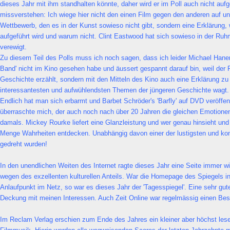
dieses Jahr mit ihm standhalten könnte, daher wird er im Poll auch nicht aufg
missverstehen: Ich wiege hier nicht den einen Film gegen den anderen auf un
Wettbewerb, den es in der Kunst sowieso nicht gibt, sondern eine Erklärung, 
aufgeführt wird und warum nicht. Clint Eastwood hat sich sowieso in der Ruhm
verewigt.
Zu diesem Teil des Polls muss ich noch sagen, dass ich leider Michael Hane
Band' nicht im Kino gesehen habe und äussert gespannt darauf bin, weil der F
Geschichte erzählt, sondern mit den Mitteln des Kino auch eine Erklärung zu
interessantesten und aufwühlendsten Themen der jüngeren Geschichte wagt.
Endlich hat man sich erbarmt und Barbet Schröder's 'Barfly' auf DVD veröffent
überraschte mich, der auch noch nach über 20 Jahren die gleichen Emotionen
damals. Mickey Rourke liefert eine Glanzleistung und wer genau hinsieht und 
Menge Wahrheiten entdecken. Unabhängig davon einer der lustigsten und kom
gedreht wurden!
In den unendlichen Weiten des Internet ragte dieses Jahr eine Seite immer w
wegen des exzellenten kulturellen Anteils. War die Homepage des Spiegels in
Anlaufpunkt im Netz, so war es dieses Jahr der 'Tagesspiegel'. Eine sehr gute
Deckung mit meinen Interessen. Auch Zeit Online war regelmässig einen Bes
Im Reclam Verlag erschien zum Ende des Jahres ein kleiner aber höchst les