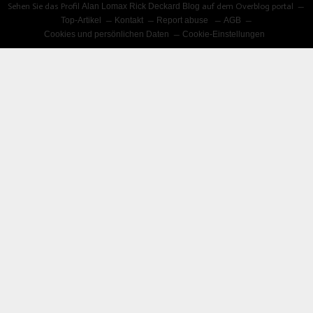
Sehen Sie das Profil
Alan Lomax Rick Deckard Blog
auf dem Overblog portal
Top-Artikel
Kontakt
Report abuse
AGB
Cookies und persönlichen Daten
Cookie-Einstellungen