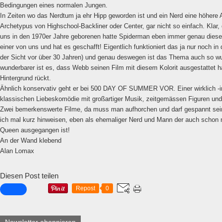
Bedingungen eines normalen Jungen.
In Zeiten wo das Nerdtum ja ehr Hipp geworden ist und ein Nerd eine höhere 
Archetypus von Highschool-Backliner oder Center, gar nicht so einfach. Klar,
uns in den 1970er Jahre geborenen hatte Spiderman eben immer genau diese 
einer von uns und hat es geschafft! Eigentlich funktioniert das ja nur noch i
der Sicht vor über 30 Jahren) und genau deswegen ist das Thema auch so wu
wunderbarer ist es, dass Webb seinen Film mit diesem Kolorit ausgestattet ha
Hintergrund rückt.
Ähnlich konservativ geht er bei 500 DAY OF SUMMER VOR. Einer wirklich -in 
klassischen Liebeskomödie mit großartiger Musik, zeitgemässen Figuren un
Zwei bemerkenswerte Filme, da muss man aufhorchen und darf gespannt sein,
ich mal kurz hinweisen, eben als ehemaliger Nerd und Mann der auch schon
Queen ausgegangen ist!
An der Wand klebend
Alan Lomax
Diesen Post teilen
Repost
0