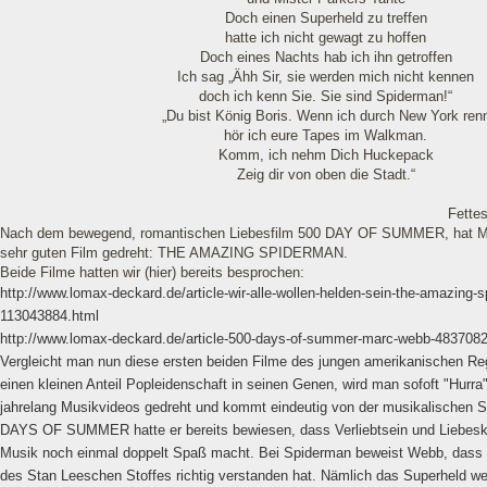
Doch einen Superheld zu treffen
hatte ich nicht gewagt zu hoffen
Doch eines Nachts hab ich ihn getroffen
Ich sag „Ähh Sir, sie werden mich nicht kennen
doch ich kenn Sie. Sie sind Spiderman!“
„Du bist König Boris. Wenn ich durch New York ren
hör ich eure Tapes im Walkman.
Komm, ich nehm Dich Huckepack
Zeig dir von oben die Stadt.“
Fette
Nach dem bewegend, romantischen Liebesfilm 500 DAY OF SUMMER, hat M
sehr guten Film gedreht: THE AMAZING SPIDERMAN.
Beide Filme hatten wir (hier) bereits besprochen:
http://www.lomax-deckard.de/article-wir-alle-wollen-helden-sein-the-amazing
113043884.html
http://www.lomax-deckard.de/article-500-days-of-summer-marc-webb-4837082
Vergleicht man nun diese ersten beiden Filme des jungen amerikanischen Re
einen kleinen Anteil Popleidenschaft in seinen Genen, wird man sofoft "Hurra
jahrelang Musikvideos gedreht und kommt eindeutig von der musikalischen Sei
DAYS OF SUMMER hatte er bereits bewiesen, dass Verliebtsein und Liebesk
Musik noch einmal doppelt Spaß macht. Bei Spiderman beweist Webb, dass e
des Stan Leeschen Stoffes richtig verstanden hat. Nämlich das Superheld we