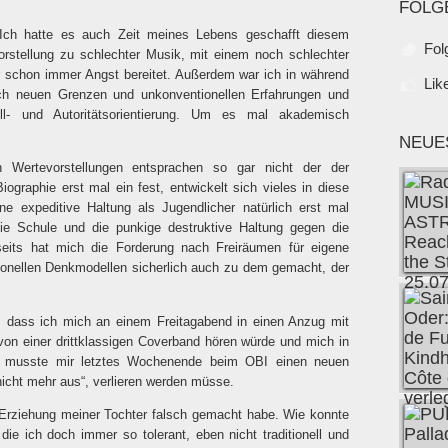
FOLG
 Ich hatte es auch Zeit meines Lebens geschafft diesem
Fol
stellung zu schlechter Musik, mit einem noch schlechter
 schon immer Angst bereitet. Außerdem war ich in während
Lik
ch neuen Grenzen und unkonventionellen Erfahrungen und
ll- und Autoritätsorientierung. Um es mal akademisch
NEUE
 Wertevorstellungen entsprachen so gar nicht der der
ographie erst mal ein fest, entwickelt sich vieles in diese
e expeditive Haltung als Jugendlicher natürlich erst mal
ie Schule und die punkige destruktive Haltung gegen die
rseits hat mich die Forderung nach Freiräumen für eigene
onellen Denkmodellen sicherlich auch zu dem gemacht, der
, dass ich mich an einem Freitagabend in einen Anzug mit
on einer drittklassigen Coverband hören würde und mich in
ch musste mir letztes Wochenende beim OBI einen neuen
nicht mehr aus“, verlieren werden müsse.
r Erziehung meiner Tochter falsch gemacht habe. Wie konnte
ie ich doch immer so tolerant, eben nicht traditionell und