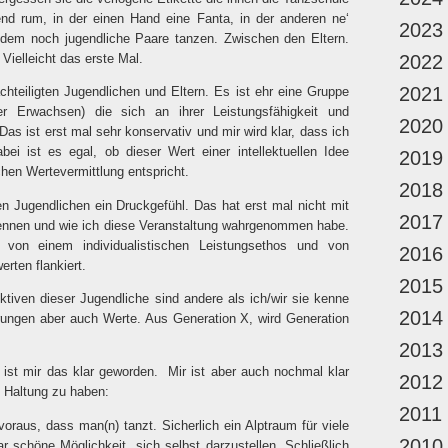
end rum, in der einen Hand eine Fanta, in der anderen ne‘
2023
zdem noch jugendliche Paare tanzen. Zwischen den Eltern.
. Vielleicht das erste Mal.
2022
2021
chteiligten Jugendlichen und Eltern. Es ist ehr eine Gruppe
 Erwachsen) die sich an ihrer Leistungsfähigkeit und
2020
as ist erst mal sehr konservativ und mir wird klar, dass ich
bei ist es egal, ob dieser Wert einer intellektuellen Idee
2019
schen Wertevermittlung entspricht.
2018
n Jugendlichen ein Druckgefühl. Das hat erst mal nicht mit
2017
e kennen und wie ich diese Veranstaltung wahrgenommen habe.
 von einem individualistischen Leistungsethos und von
2016
erten flankiert.
2015
tiven dieser Jugendliche sind andere als ich/wir sie kenne
2014
ungen aber auch Werte. Aus Generation X, wird Generation
2013
ist mir das klar geworden.
Mir ist aber auch nochmal klar
2012
e Haltung zu haben:
2011
voraus, dass man(n) tanzt. Sicherlich ein Alptraum für viele
2010
r schöne Möglichkeit, sich selbst darzustellen. Schließlich