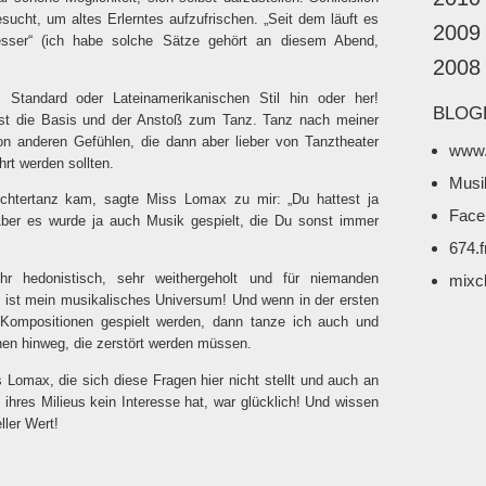
sucht, um altes Erlerntes aufzufrischen. „Seit dem läuft es
2009
esser“ (ich habe solche Sätze gehört an diesem Abend,
2008
Standard oder Lateinamerikanischen Stil hin oder her!
BLOG
ist die Basis und der Anstoß zum Tanz. Tanz nach meiner
von anderen Gefühlen, die dann aber lieber von Tanztheater
www.
hrt werden sollten.
Musi
chtertanz kam, sagte Miss Lomax zu mir: „Du hattest ja
Face
Aber es wurde ja auch Musik gespielt, die Du sonst immer
674.
 hedonistisch, sehr weithergeholt und für niemanden
mixc
e ist mein musikalisches Universum! Und wenn in der ersten
 Kompositionen gespielt werden, dann tanze ich auch und
nen hinweg, die zerstört werden müssen.
omax, die sich diese Fragen hier nicht stellt und auch an
 ihres Milieus kein Interesse hat, war glücklich! Und wissen
ller Wert!