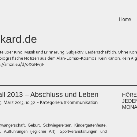
Home
kard.de
er Kino, Musik und Erinnerung. Subjektiv. Leidenschaftlich. Ohne Kons
und biografische Notizen aus dem Alan-Lomax-Kosmos. Kein Kanon. Kein Al
tps://amzn.eu/d/0XGNw7F
all 2013 – Abschluss und Leben
HÖREN
JEDE
5. März 2013, 10:32
-
Kategorien:
#Kommunikation
MONA
wangerschaft, Geburt, Schwiegereltern, Kindergartenfeste,
, Aufführungen (jeglicher Art), Sportveranstaltungen und