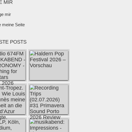
E MIR
ge mir
e meine Seite
STE POSTS