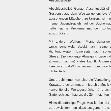
Abschlussbälle.
Abschlussbälle? Genau, Abschlussbälle!
Gespenst aus dem Weg zu gehen. Die Vor
aussehenden Mädchen, zu tanzen, hat mir
meiner Jugendzeit ehr auf der Suche na
hatte leichte Probleme mit der Kontro
auszurücken.
Mit anderen Worten:
Meine damaligen
Erwachsenenwelt.
Steckt man in seiner Bi
Richtung weiter:
Einerseits macht so ein
Stress. Die gepflegte Abneigung gegen d
Zukunft, macht(e) vieles kaputt. Andere
Kreativität und Wünschen nach unkonventi
ich heute bin.
Umso schlimmer nun also die Vorstellung
Krawatte stecken muss, miserable Musik v
konventionelle Wertegespräche, á la „i
Gartenschlauch kaufen, die 25 m reichten 
Hinzu die ständige Frage, was ich bei de
es soweit kommen, dass ausgerecht sie, d