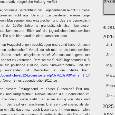
konservativ-bürgerliche Haltung
verfällt.
ge, optionale Betrachtung der Gegebenheiten reicht für diese
rtewelten nicht aus. Denn um zu verstehen, warum junge
tigen Massenmeinung entsprechen und das sie vermeidlich
in den 1980er Jahren ist grundsätzlich falsch. Um dieser
BLOG
s komplexeren Blick auf die jugendlichen Lebenswelten
2026
 Die sich hier natürlich nicht darstellen lässt.
Juli
lchen Fragestellungen beschäftigen und somit habe ich auch
einen „seherischen“ Vorteil, da ich mich in die Lebenswelten
Juni
 Jahren bereits eingelesen habe! Wer das auch gerne tun
 besser zu verstehen. Dem sei die SINUS-Jugendstudie u18
Mai
ale für politische Bildung, dem Südwestrundfunk und der
g entstanden ist. Bestellbar ist die Studie hier:
März
-Jugendliche-2012-Lebenswelten/dp/3776102780/ref=sr_1_1?
Febr
 an diesem Freitagabend im Kölner Gürzenich? Erst mal
lück und Aufgeregtheit. Nervös stehen die Jugendlichen im
Janu
r, Freunden. Später sieht man einen Anflug von Stolz und
t in den Saal einmarschieren. Erst sehr viel später, als der
2025
n einfällt, dass man auch Essen und Trinken muss, fallen
2024
ergessen sie die verlogene Etikette die ihnen die Tanzschule