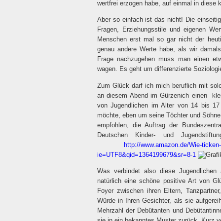
wertfrei erzogen habe, auf einmal in diese 
Aber so einfach ist das nicht! Die einseiti
Fragen, Erziehungsstile und eigenen We
Menschen erst mal so gar nicht der heu
genau andere Werte habe, als wir damals 
Frage nachzugehen muss man einen etwa
wagen. Es geht um differenzierte Soziologie.
Zum Glück darf ich mich beruflich mit so
an diesem Abend im Gürzenich einen
kl
von Jugendlichen im Alter von 14 bis 17
möchte, eben um seine Töchter und Söhne
empfohlen, die Auftrag der Bundeszentr
Deutschen Kinder- und Jugendstiftun
http://www.amazon.de/Wie-ticken
ie=UTF8&qid=1364199679&sr=8-1
Was verbindet also diese Jugendlichen
natürlich eine schöne positive Art von G
Foyer zwischen ihren Eltern, Tanzpartne
Würde in Ihren Gesichter, als sie aufgereih
Mehrzahl der Debütanten und Debütantinne
sie in ein bekanntes Muster zurück. Kurz v