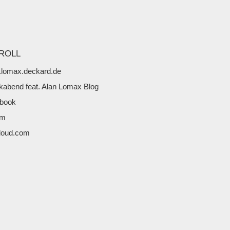
ROLL
lomax.deckard.de
kabend feat. Alan Lomax Blog
book
fm
loud.com