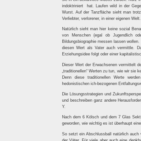
indoktriniert
hat. Laufen wild in der Geg
Wurst. Auf der Tanzfläche sieht man trot
Verliebter, verlorener, in einer eigenen Welt
Natürlich sieht man hier keine sozial Bena
von Menschen (egal ob Jugendlich oder
Bildungsbiographie messen lassen wollen. D
diesen Wert als Vater auch vermittle. Da
Erziehungsidee folgt oder einer kapitalisti
Dieser Wert der Erwachsenen vermittelt de
„traditionellen“ Werten zu tun, wie wir si
Denn diese traditionellen Werte werden
hedonistischen ich-bezogenen Entfaltungsw
Die Lösungsstrategien und Zukunftsperspek
und beschreiben ganz andere Herausforder
Y.
Nach dem 6 Kölsch und dem 7 Glas Sekt 
geworden, wie wichtig es ist überhaupt ein
So setzt ein Abschlussball natürlich auch 
der Väter. Für viele aber auch eine denkba